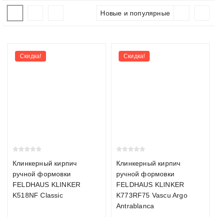
Как выбрать кирпич
Новые и популярные
При выборе кирпича важно учитывать тип (керамический,
клинкерный или щелевой), формат и технические
характеристики. Мы помогаем подобрать материал под
Скидка!
Скидка!
проект и рассчитываем необходимое количество с запасом.
Виды кирпича
Керамический кирпич
Керамический кирпич производится из обожжённой глины и
является самым распространённым видом. Подходит для
облицовки фасадов, возведения перегородок и интерьерных
решений. Прочность М150–М300, морозостойкость F100–
Клинкерный кирпич
Клинкерный кирпич
F150.
ручной формовки
ручной формовки
FELDHAUS KLINKER
FELDHAUS KLINKER
Клинкерный кирпич
K518NF Classic
K773RF75 Vascu Argo
Antrablanca
Клинкерный кирпич обжигается при температуре свыше