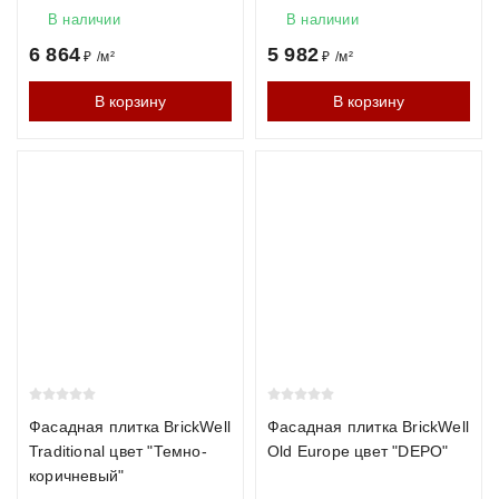
В наличии
В наличии
Водопоглощение
до 12%
до 6%
до 8
6 864
5 982
₽
/
м²
₽
/
м²
Долговечность
50–75 лет
100+ лет
50–7
В корзину
В корзину
Цены на кирпич
Производитель
Формат
Цена
Морозостойкост
за
штуку
Braer
1НФ
от 32
F150
₽
ЛСР
1НФ
от 29
F100
Фасадная плитка BrickWell
Фасадная плитка BrickWell
₽
Traditional цвет "Темно-
Old Europe цвет "DEPO"
коричневый"
Roben
1НФ
от 68
F150