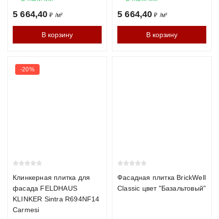
Можно ли использовать кирпич внутри помещения?
5 664,40
5 664,40
₽
/
м²
₽
/
м²
Да, кирпич отлично подходит для интерьерных решений и
В корзину
В корзину
акцентных стен.
Почему стоит купить кирпич у нас
-20%
Прямые поставки от заводов
Бесплатный расчёт материала и консультация
Доставка по всей России
Хотите получить расчёт стоимости кирпича под ваш проект?
Оставьте заявку — менеджер свяжется с вами в течение 15
минут.
Клинкерная плитка для
Фасадная плитка BrickWell
фасада FELDHAUS
Classic цвет "Базальтовый"
KLINKER Sintra R694NF14
Carmesi