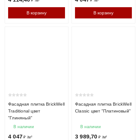
₽
/
м²
₽
/
м²
В корзину
В корзину
Фасадная плитка BrickWell
Фасадная плитка BrickWell
Traditional цвет
Classic цвет "Платиновый"
"Глиняный"
В наличии
В наличии
4 047
3 989,70
₽
/
м²
₽
/
м²