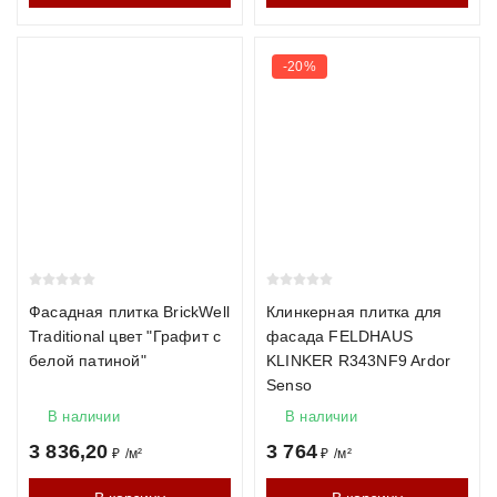
-20%
Фасадная плитка BrickWell
Клинкерная плитка для
Traditional цвет "Графит с
фасада FELDHAUS
белой патиной"
KLINKER R343NF9 Ardor
Senso
В наличии
В наличии
3 836,20
3 764
₽
/
м²
₽
/
м²