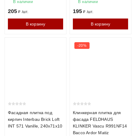
1200°C, что обеспечивает исключительную твёрдость и
В наличии
В наличии
минимальное водопоглощение (менее 6%). Прочность
205
195
₽
/
шт.
₽
/
шт.
М300–М500, морозостойкость F200–F300. Идеален для
В корзину
В корзину
фасадов в суровых климатических условиях.
Гиперпрессованный кирпич
-20%
Производится методом холодного прессования без обжига.
Отличается чёткой геометрией и разнообразием фактур.
Прочность М200–М350, морозостойкость F150–F200.
Технические характеристики кирпича
Характеристика
Керамический
Клинкерный
Гип
Прочность
М150–М300
М300–М500
М20
Фасадная плитка под
Клинкерная плитка для
кирпич Interbau Brick Loft
фасада FELDHAUS
INT 571 Vanille, 240х71х10
KLINKER Vascu R991NF14
Морозостойкость
F100–F150
F200–F300
F15
Bacco Ardor Matiz