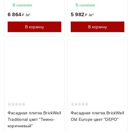
В наличии
В наличии
Водопоглощение
до 12%
до 6%
до 8
6 864
5 982
₽
/
м²
₽
/
м²
Долговечность
50–75 лет
100+ лет
50–7
В корзину
В корзину
Цены на кирпич
Производитель
Формат
Цена
Морозостойкост
за
штуку
Braer
1НФ
от 32
F150
₽
ЛСР
1НФ
от 29
F100
Фасадная плитка BrickWell
Фасадная плитка BrickWell
₽
Traditional цвет "Темно-
Old Europe цвет "DEPO"
коричневый"
Roben
1НФ
от 68
F150