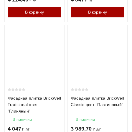
₽
/
м²
₽
/
м²
В корзину
В корзину
Фасадная плитка BrickWell
Фасадная плитка BrickWell
Traditional цвет
Classic цвет "Платиновый"
"Глиняный"
В наличии
В наличии
4 047
3 989,70
₽
/
м²
₽
/
м²