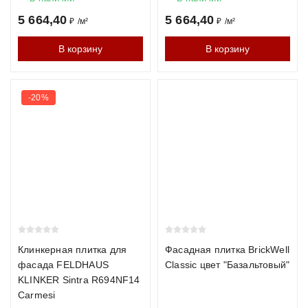
Можно ли использовать кирпич внутри помещения?
5 664,40
5 664,40
₽
/
м²
₽
/
м²
Да, кирпич отлично подходит для интерьерных решений и
В корзину
В корзину
акцентных стен.
Почему стоит купить кирпич у нас
-20%
Прямые поставки от заводов
Бесплатный расчёт материала и консультация
Доставка по всей России
Хотите получить расчёт стоимости кирпича под ваш проект?
Оставьте заявку — менеджер свяжется с вами в течение 15
минут.
Клинкерная плитка для
Фасадная плитка BrickWell
фасада FELDHAUS
Classic цвет "Базальтовый"
KLINKER Sintra R694NF14
Carmesi