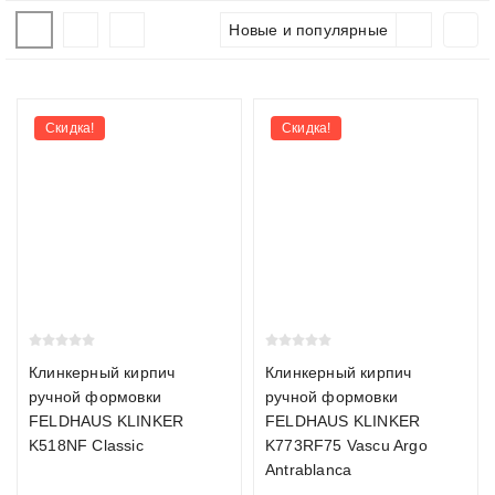
Как выбрать кирпич
Новые и популярные
При выборе кирпича важно учитывать тип (керамический,
клинкерный или щелевой), формат и технические
характеристики. Мы помогаем подобрать материал под
Скидка!
Скидка!
проект и рассчитываем необходимое количество с запасом.
Виды кирпича
Керамический кирпич
Керамический кирпич производится из обожжённой глины и
является самым распространённым видом. Подходит для
облицовки фасадов, возведения перегородок и интерьерных
решений. Прочность М150–М300, морозостойкость F100–
Клинкерный кирпич
Клинкерный кирпич
F150.
ручной формовки
ручной формовки
FELDHAUS KLINKER
FELDHAUS KLINKER
Клинкерный кирпич
K518NF Classic
K773RF75 Vascu Argo
Antrablanca
Клинкерный кирпич обжигается при температуре свыше