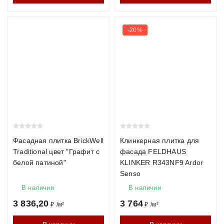
-20%
Фасадная плитка BrickWell
Клинкерная плитка для
Traditional цвет "Графит с
фасада FELDHAUS
белой патиной"
KLINKER R343NF9 Ardor
Senso
В наличии
В наличии
3 836,20
3 764
₽
/
м²
₽
/
м²