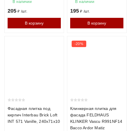
1200°C, что обеспечивает исключительную твёрдость и
В наличии
В наличии
минимальное водопоглощение (менее 6%). Прочность
205
195
₽
/
шт.
₽
/
шт.
М300–М500, морозостойкость F200–F300. Идеален для
В корзину
В корзину
фасадов в суровых климатических условиях.
Гиперпрессованный кирпич
-20%
Производится методом холодного прессования без обжига.
Отличается чёткой геометрией и разнообразием фактур.
Прочность М200–М350, морозостойкость F150–F200.
Технические характеристики кирпича
Характеристика
Керамический
Клинкерный
Гип
Прочность
М150–М300
М300–М500
М20
Фасадная плитка под
Клинкерная плитка для
кирпич Interbau Brick Loft
фасада FELDHAUS
INT 571 Vanille, 240х71х10
KLINKER Vascu R991NF14
Морозостойкость
F100–F150
F200–F300
F15
Bacco Ardor Matiz