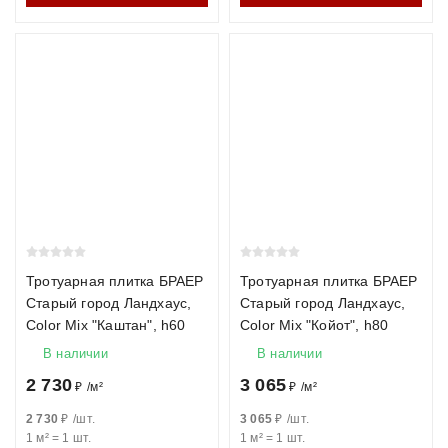
Тротуарная плитка БРАЕР
Тротуарная плитка БРАЕР
Старый город Ландхаус,
Старый город Ландхаус,
Color Mix "Каштан", h60
Color Mix "Койот", h80
В наличии
В наличии
2 730
3 065
₽
/
м²
₽
/
м²
2 730
₽
/
шт.
3 065
₽
/
шт.
1 м²
=
1
шт.
1 м²
=
1
шт.