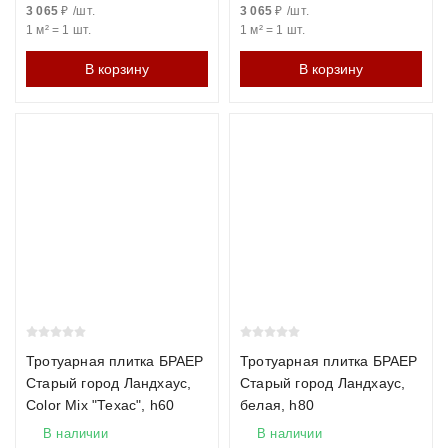
3 065
₽
/
шт.
3 065
₽
/
шт.
1 м²
=
1
шт.
1 м²
=
1
шт.
В корзину
В корзину
Тротуарная плитка БРАЕР
Тротуарная плитка БРАЕР
Старый город Ландхаус,
Старый город Ландхаус,
Color Mix "Техас", h60
белая, h80
В наличии
В наличии