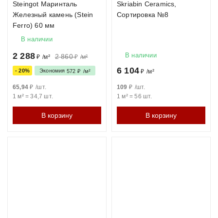
Steingot Маринталь
Skriabin Ceramics,
Железный камень (Stein
Сортировка №8
Ferro) 60 мм
В наличии
2 288
В наличии
2 860
₽
/
м²
₽
/
м²
6 104
- 20%
Экономия
572
₽
/
м²
₽
/
м²
65,94
₽
/
шт.
109
₽
/
шт.
1 м²
=
34,7
шт.
1 м²
=
56
шт.
В корзину
В корзину