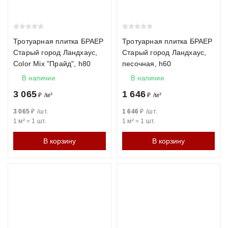
Тротуарная плитка БРАЕР
Тротуарная плитка БРАЕР
Старый город Ландхаус,
Старый город Ландхаус,
Color Mix "Прайд", h80
песочная, h60
В наличии
В наличии
3 065
1 646
₽
/
м²
₽
/
м²
3 065
₽
/
шт.
1 646
₽
/
шт.
1 м²
=
1
шт.
1 м²
=
1
шт.
В корзину
В корзину