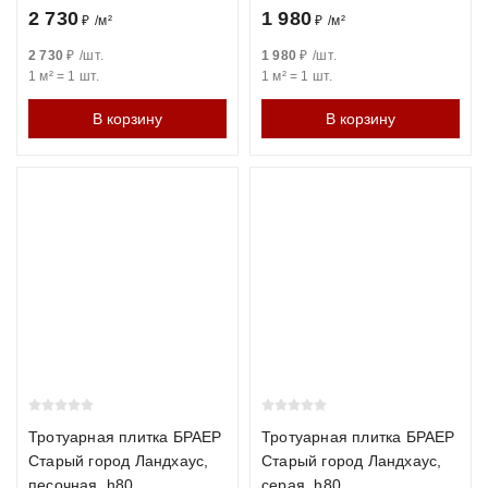
2 730
1 980
₽
/
м²
₽
/
м²
2 730
₽
/
шт.
1 980
₽
/
шт.
1 м²
=
1
шт.
1 м²
=
1
шт.
В корзину
В корзину
Тротуарная плитка БРАЕР
Тротуарная плитка БРАЕР
Старый город Ландхаус,
Старый город Ландхаус,
песочная, h80
серая, h80