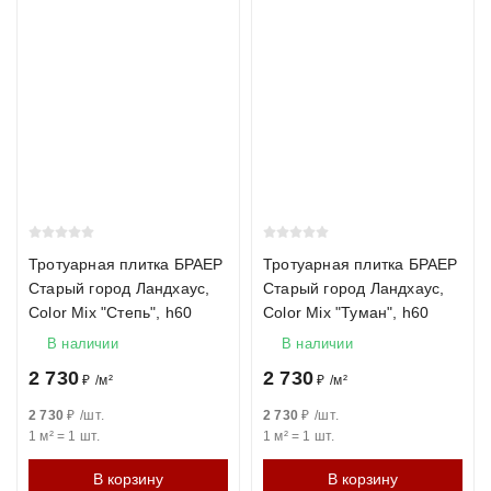
Тротуарная плитка БРАЕР
Тротуарная плитка БРАЕР
Старый город Ландхаус,
Старый город Ландхаус,
Color Mix "Степь", h60
Color Mix "Туман", h60
В наличии
В наличии
2 730
2 730
₽
/
м²
₽
/
м²
2 730
₽
/
шт.
2 730
₽
/
шт.
1 м²
=
1
шт.
1 м²
=
1
шт.
В корзину
В корзину