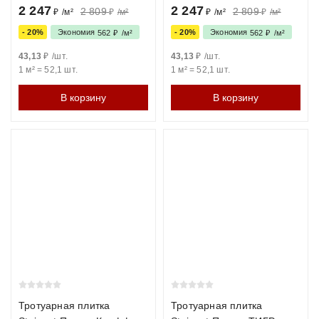
зимой
2 247
2 247
2 809
2 809
₽
/
м²
₽
/
м²
₽
/
м²
₽
/
м²
- 20%
Экономия
- 20%
Экономия
562
₽
/
м²
562
₽
/
м²
Морозостойкость
Высокая (F200–F300)
Средняя
43,13
₽
/
шт.
43,13
₽
/
шт.
(F150–F200)
1 м²
=
52,1
шт.
1 м²
=
52,1
шт.
Сфера
В корзину
Парковки, дороги,
В корзину
Садовые
применения
площади (любые
дорожки,
нагрузки)
отмостка
(пешеходные
зоны)
Цена
Оптимальная (за счет
Часто выше
автоматизации)
(из-за
ручного
труда)
Вывод: для большинства задач, особенно для мощения
Тротуарная плитка
Тротуарная плитка
парковок и зон с высокой проходимостью,