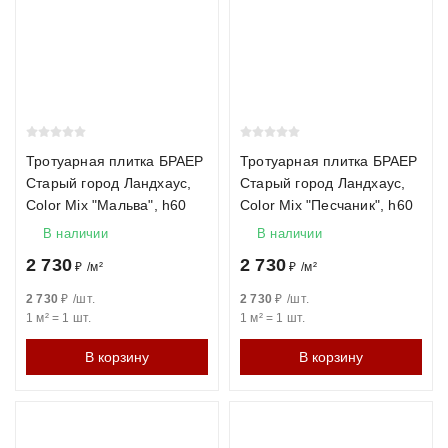
Тротуарная плитка БРАЕР
Тротуарная плитка БРАЕР
Старый город Ландхаус,
Старый город Ландхаус,
Color Mix "Мальва", h60
Color Mix "Песчаник", h60
В наличии
В наличии
2 730
2 730
₽
/
м²
₽
/
м²
2 730
₽
/
шт.
2 730
₽
/
шт.
1 м²
=
1
шт.
1 м²
=
1
шт.
В корзину
В корзину