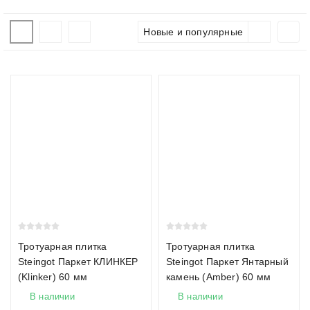
жидкого бетонного раствора в пластиковые формы,
которые затем вибрируют на вибростоле для
Новые и популярные
уплотнения.
Сравнительная таблица технологий
Характеристика
Вибропрессованная
Вибролитая
плитка
плитка
Прочность и
Очень высокая
Средняя
износостойкость
Геометрия
Точная, строгая
Могут быть
погрешности
Тротуарная плитка
Тротуарная плитка
Steingot Паркет КЛИНКЕР
Steingot Паркет Янтарный
Поверхность
Шероховатая,
Гладкая,
(Klinker) 60 мм
камень (Amber) 60 мм
нескользкая
может быть
В наличии
В наличии
скользкой