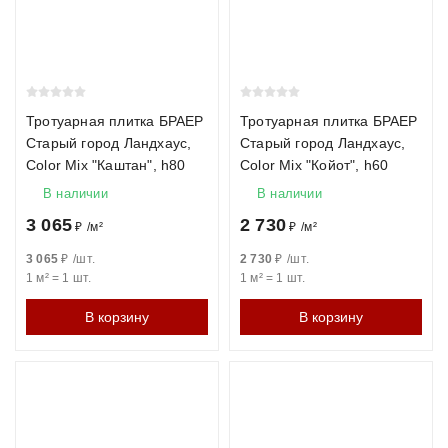
Тротуарная плитка БРАЕР
Тротуарная плитка БРАЕР
Старый город Ландхаус,
Старый город Ландхаус,
Color Mix "Каштан", h80
Color Mix "Койот", h60
В наличии
В наличии
3 065
2 730
₽
/
м²
₽
/
м²
3 065
₽
/
шт.
2 730
₽
/
шт.
1 м²
=
1
шт.
1 м²
=
1
шт.
В корзину
В корзину