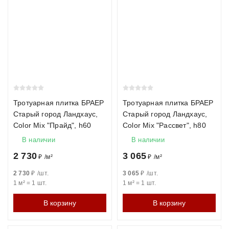
Тротуарная плитка БРАЕР
Тротуарная плитка БРАЕР
Старый город Ландхаус,
Старый город Ландхаус,
Color Mix "Прайд", h60
Color Mix "Рассвет", h80
В наличии
В наличии
2 730
3 065
₽
/
м²
₽
/
м²
2 730
₽
/
шт.
3 065
₽
/
шт.
1 м²
=
1
шт.
1 м²
=
1
шт.
В корзину
В корзину