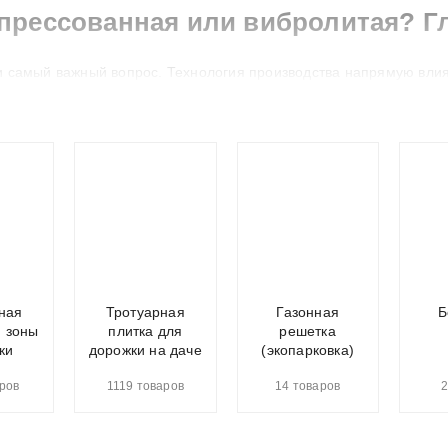
прессованная или вибролитая? 
и самый важный вопрос. Технология производства напрямую влияе
ссованная тротуарная плитка: Производится на автоматизирова
 смесь уплотняется под высоким давлением с одновременной виб
ойкость.
ая тротуарная плитка: Производится заливкой жидкого бетонног
столе для уплотнения.
ельная таблица технологий
ная
Тротуарная
Газонная
Б
актеристика
Вибропрессованная плитка
я зоны
плитка для
решетка
ки
дорожки на даче
(экопарковка)
и износостойкость
Очень высокая
ров
1119 товаров
14 товаров
2
Точная, строгая