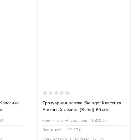
ивают высокую устойчивость покрытия.
 Также востребованы красная, коричневая, желтая и
м не ниже F200. Это означает, что она выдержит минимум
Для зон с высокой проходимостью выбирайте плитку с
ащищает края от сколов при укладке и эксплуатации.
 Классика
Тротуарная плитка Steingot Классика
мм
Агатовый камень (Blend) 60 мм
64
Количество м² в машине:
152.064
Вес кг. в м²:
132.97 кг
2
Количество м² в паллете:
12.672