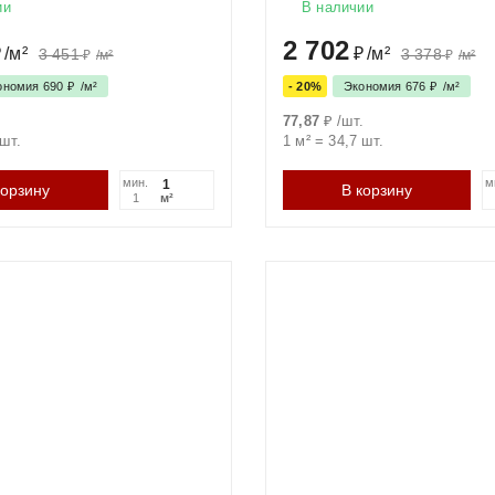
ии
В наличии
2 702
₽
/
м²
₽
/
м²
3 451
3 378
₽
/
м²
₽
/
м²
ономия
690
₽
/
м²
- 20%
Экономия
676
₽
/
м²
.
77,87
₽
/
шт.
шт.
1 м²
=
34,7
шт.
мин.
м
корзину
В корзину
м²
1