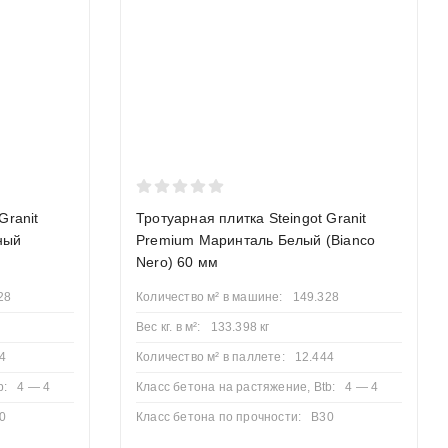
изводителей. Мы поможем подобрать не только брусчатку, но
Granit
Тротуарная плитка Steingot Granit
ный
Premium Маринталь Белый (Bianco
Nero) 60 мм
28
Количество м² в машине:
149.328
Вес кг. в м²:
133.398 кг
4
Количество м² в паллете:
12.444
b:
4 — 4
Класс бетона на растяжение, Btb:
4 — 4
0
Класс бетона по прочности:
B30