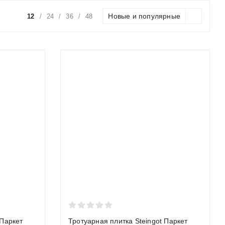
Новые и популярные
12
/
24
/
36
/
48
Гладкая, может быть скользкой зимой
Средняя (F150–F200)
ки)
Садовые дорожки, отмостка (пешеходные зоны)
Часто выше (из-за ручного труда)
окой проходимостью, вибропрессованная брусчатка является
и?
ильной толщины — главная причина преждевременного
 Паркет
Тротуарная плитка Steingot Паркет