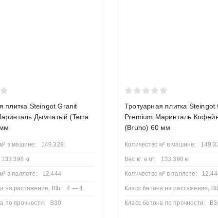
алоге вы найдете сотни видов тротуарной плитки от ведущих про
ствующие материалы: бордюры, геотекстиль, сухие смеси.
 плитка Steingot Granit
Тротуарная плитка Steingot 
аринталь Дымчатый (Terra
Premium Маринталь Кофей
 мм
(Bruno) 60 мм
м² в машине:
149.328
Количество м² в машине:
149.3
133.398 кг
Вес кг. в м²:
133.398 кг
м² в паллете:
12.444
Количество м² в паллете:
12.44
а на растяжение, Btb:
4 — 4
Класс бетона на растяжение, Bt
а по прочности:
B30
Класс бетона по прочности:
B3