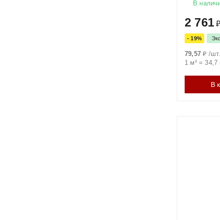
В налич
2 761
- 19%
Эк
79,57
₽
/
шт
1 м²
=
34,7
В 