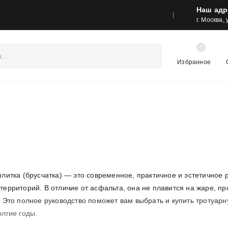
Наш адр
реса шоу-румов и контакты
Акции
г. Москва,
0
Избранное
плитка (брусчатка) — это современное, практичное и эстетичное
ерриторий. В отличие от асфальта, она не плавится на жаре, пр
 Это полное руководство поможет вам выбрать и купить тротуарн
олгие годы.