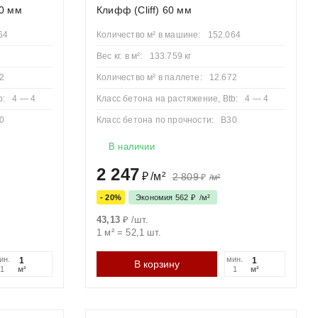
60 мм
Клифф (Cliff) 60 мм
Где применяется
64
Количество м² в машине:
152.064
Вес кг. в м²:
133.759 кг
ка дома, зоны патио.
2
Количество м² в паллете:
12.672
 к гаражу, дворовые территории. Самый универсальный
b:
4 — 4
Класс бетона на растяжение, Btb:
4 — 4
0
Класс бетона по прочности:
B30
В наличии
оги, парковки для тяжелой техники.
2 247
₽
/
м²
2 809
₽
/
м²
- 20%
Экономия
562
₽
/
м²
и до эксклюзива
43,13
₽
/
шт.
1 м²
=
52,1
шт.
создавать множество узоров (елочка, плетенка).
ин.
мин.
В корзину
м²
м²
1
1
и. Создает эффект старинной европейской мостовой.
люзии.