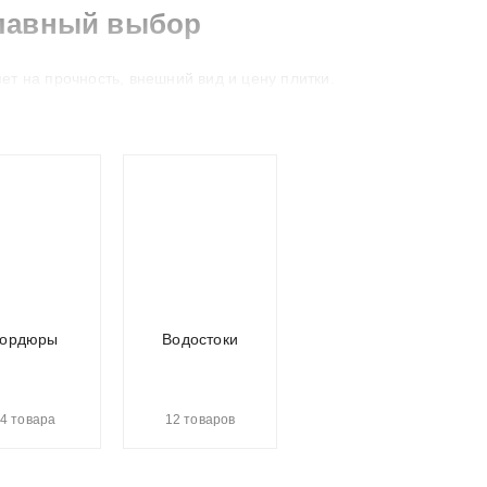
Главный выбор
т на прочность, внешний вид и цену плитки.
нных линиях методом полусухого вибропрессования.
рацией. Это обеспечивает высокую плотность, прочность и
о раствора в пластиковые формы, которые затем вибрируют
ордюры
Водостоки
Вибролитая плитка
Средняя
4 товара
12 товаров
Могут быть погрешности