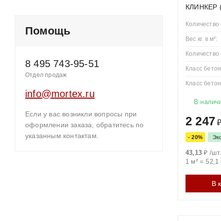
КЛИНКЕР (
Толщин
Количество 
Помощь
Вес кг. в м²:
40 мм
Количество 
8 495 743-95-51
60 мм
Класс бетон
Отдел продаж
Класс бетон
info@mortex.ru
В налич
80 мм и
Если у вас возникли вопросы при
более
2 247
оформлении заказа, обратитесь по
указанным контактам.
- 20%
Эк
Попул
43,13
₽
/
шт
1 м²
=
52,1
«Брусчат
В 
«Старый 
«Ромб»: 