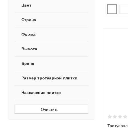
Цвет
Поверхнос
Страна
Морозосто
Форма
Сфера пр
Высота
Цена
Бренд
Вывод: для 
Размер тротуарной плитки
более надеж
Назначение плитки
Как в
Очистить
От толщины 
разрушения 
Тротуарна