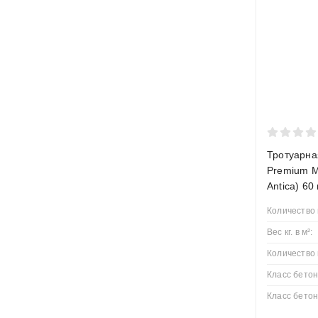
В нашем кат
и все сопут
Тротуарная
Premium М
Antica) 60
Количество 
Вес кг. в м²:
Количество 
Класс бетон
Класс бетон