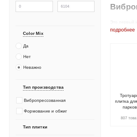
Вибро
Это первый 
подробнее
Color Mix
Вибропре
Бетонная
Да
морозост
Нет
Вибролит
Неважно
на вибро
Сравнит
Тип производства
Тротуар
Вибропрессованная
Хар
плитка дл
парков
Формование и обжиг
Прочность 
807 това
Тип плитки
Геометрия