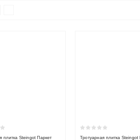
ть
Шероховатая, нескользкая
йкость
Высокая (F200–F300)
именения
Парковки, дороги, площади (любые нагруз
Оптимальная (за счет автоматизации)
большинства задач, особенно для мощения парковок и зон с выс
ным и долговечным выбором.
ыбрать толщину тротуарной плитк
зависит, какую нагрузку выдержит ваше мощение. Выбор неправ
покрытия.
я плитка Steingot Паркет
Тротуарная плитка Steingot