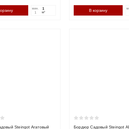
ный бордюр (бортовой камень) —
мин.
м
корзину
В корзину
м²
1
рдюрный камень — это тяжелый и массивный элемент, изготовлен
тся движение или парковка транспорта. Он не просто удерживает
и даже грузового автомобиля.
ется:
ство парковочных мест
ие подъездных путей к гаражу
городских тротуаров и площадей
акого бортового камня требует профессионального подхода и обя
авильно установить бордюр? Кра
и траншея. По разметке выкапывается траншея на глубину окол
довый Steingot Агатовый
Бордюр Садовый Steingot