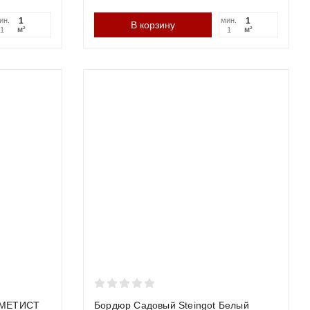
 стандарт прочности
ин.
мин.
В корзину
м²
м²
1
1
ный по строгим стандартам ГОСТ. Его используют там, где
 плитку, а способен выдержать прямой наезд колеса
зательной укладки на бетонный замок.
ткая инструкция
о половины высоты бордюра плюс 10-15 см на основание.
 АМЕТИСТ
Бордюр Садовый Steingot Белый