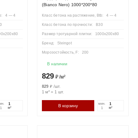
льно трамбуются.
(Bianco Nero) 1000*200*80
ора.
b:
4 — 4
Класс бетона на растяжение, Btb:
4 — 4
 и шнуру с помощью резиновой киянки.
0
Класс бетона по прочности:
B30
ором, образуя прочный замок.
00х200х80
Размер тротуарной плитки:
1000х200х80
Бренд:
Steingot
Морозостойкость, F:
200
В наличии
829
₽
/
м²
ад дорогой — это бордюр. Если он уложен вровень с
ком чаще называют более легкий садовый бордюр.
829
₽
/
шт.
1 м²
=
1
шт.
ин.
мин.
В корзину
м²
м²
1
1
 временем «расползется» по сторонам под действием