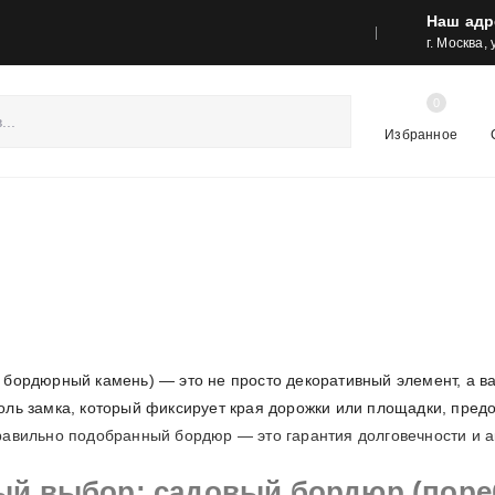
Наш адр
реса шоу-румов и контакты
Акции
г. Москва,
0
Избранное
 бордюрный камень) — это не просто декоративный элемент, а в
оль замка, который фиксирует края дорожки или площадки, пред
равильно подобранный бордюр — это гарантия долговечности и ак
ый выбор: садовый бордюр (поре