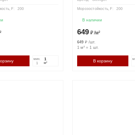
ость, F:
200
Морозостойкость, F:
200
ии
В наличии
649
²
₽
/
м²
649
₽
/
шт.
.
1 м²
=
1
шт.
мин.
м
корзину
В корзину
м²
1