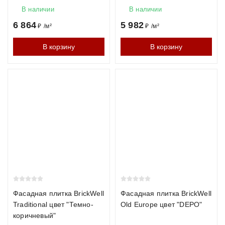
В наличии
В наличии
Водопоглощение
до 12%
до 6%
до 8
6 864
5 982
₽
/
м²
₽
/
м²
Долговечность
50–75 лет
100+ лет
50–7
В корзину
В корзину
Цены на кирпич
Производитель
Формат
Цена
Морозостойкост
за
штуку
Braer
1НФ
от 32
F150
₽
ЛСР
1НФ
от 29
F100
Фасадная плитка BrickWell
Фасадная плитка BrickWell
₽
Traditional цвет "Темно-
Old Europe цвет "DEPO"
коричневый"
Roben
1НФ
от 68
F150