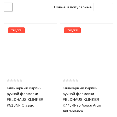
Как выбрать кирпич
Новые и популярные
При выборе кирпича важно учитывать тип (керамический,
клинкерный или щелевой), формат и технические
характеристики. Мы помогаем подобрать материал под
Скидка!
Скидка!
проект и рассчитываем необходимое количество с запасом.
Виды кирпича
Керамический кирпич
Керамический кирпич производится из обожжённой глины и
является самым распространённым видом. Подходит для
облицовки фасадов, возведения перегородок и интерьерных
решений. Прочность М150–М300, морозостойкость F100–
Клинкерный кирпич
Клинкерный кирпич
F150.
ручной формовки
ручной формовки
FELDHAUS KLINKER
FELDHAUS KLINKER
Клинкерный кирпич
K518NF Classic
K773RF75 Vascu Argo
Antrablanca
Клинкерный кирпич обжигается при температуре свыше