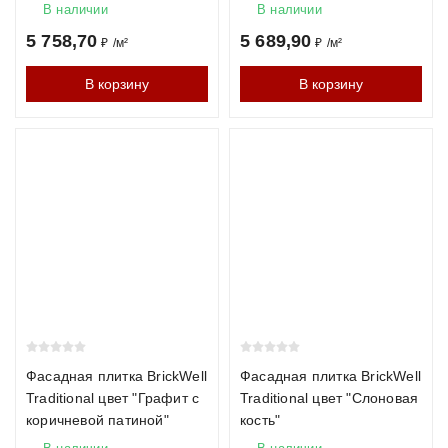
В наличии
В наличии
₽
5 758,70
5 689,90
₽
/
м²
₽
/
м²
Vandersanden
1НФ
от 85
F200
В корзину
В корзину
₽
Частые вопросы
Сколько стоит кирпич?
Цена начинается от 29 рублей за штуку и зависит от
производителя и типа материала.
Чем отличается облицовочный кирпич от рядового?
Фасадная плитка BrickWell
Фасадная плитка BrickWell
Облицовочный кирпич имеет улучшенную внешнюю
Traditional цвет "Графит с
Traditional цвет "Слоновая
коричневой патиной"
кость"
поверхность и повышенные декоративные свойства.