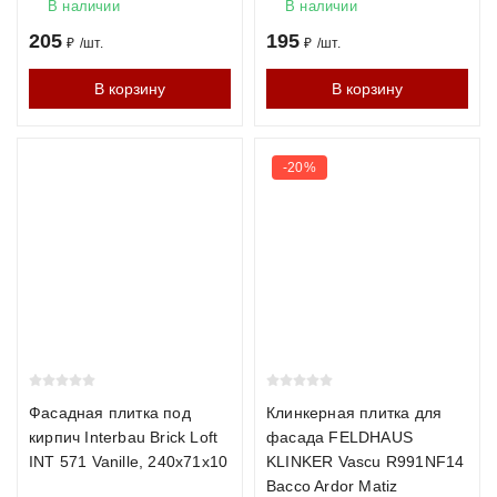
1200°C, что обеспечивает исключительную твёрдость и
В наличии
В наличии
минимальное водопоглощение (менее 6%). Прочность
205
195
₽
/
шт.
₽
/
шт.
М300–М500, морозостойкость F200–F300. Идеален для
В корзину
В корзину
фасадов в суровых климатических условиях.
Гиперпрессованный кирпич
-20%
Производится методом холодного прессования без обжига.
Отличается чёткой геометрией и разнообразием фактур.
Прочность М200–М350, морозостойкость F150–F200.
Технические характеристики кирпича
Характеристика
Керамический
Клинкерный
Гип
Прочность
М150–М300
М300–М500
М20
Фасадная плитка под
Клинкерная плитка для
кирпич Interbau Brick Loft
фасада FELDHAUS
INT 571 Vanille, 240х71х10
Морозостойкость
F100–F150
KLINKER Vascu R991NF14
F200–F300
F15
Bacco Ardor Matiz