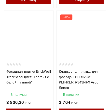
-20%
Фасадная плитка BrickWell
Клинкерная плитка для
Traditional цвет "Графит с
фасада FELDHAUS
белой патиной"
KLINKER R343NF9 Ardor
Senso
В наличии
В наличии
3 836,20
3 764
₽
/
м²
₽
/
м²