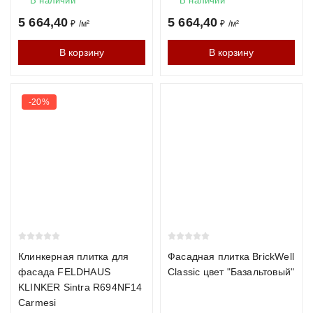
В наличии
В наличии
Можно ли использовать кирпич внутри помещения?
5 664,40
5 664,40
₽
/
м²
₽
/
м²
Да, кирпич отлично подходит для интерьерных решений и
В корзину
В корзину
акцентных стен.
Почему стоит купить кирпич у нас
-20%
Прямые поставки от заводов
Бесплатный расчёт материала и консультация
Доставка по всей России
Хотите получить расчёт стоимости кирпича под ваш проект?
Оставьте заявку — менеджер свяжется с вами в течение 15
минут.
Клинкерная плитка для
Фасадная плитка BrickWell
фасада FELDHAUS
Classic цвет "Базальтовый"
KLINKER Sintra R694NF14
Carmesi