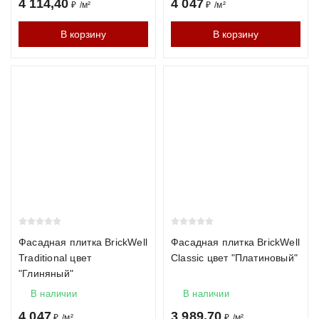
4 114,40
4 047
₽
/
м²
₽
/
м²
В корзину
В корзину
Фасадная плитка BrickWell
Фасадная плитка BrickWell
Traditional цвет
Classic цвет "Платиновый"
"Глиняный"
В наличии
В наличии
4 047
3 989,70
₽
/
м²
₽
/
м²