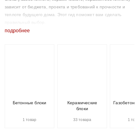
зависит от бюджета, проекта и требований к прочности и
теплоте будущего дома. Этот гид поможет вам сделать
правильный выбор.
подробнее
Гид по видам строительных блоков: 4
главных материала для строительства
Чтобы выбрать идеальный материал, нужно понимать
сильные и слабые стороны каждого.
1. Газобетонные блоки (Газоблоки) Легкие ячеистые блоки
белого цвета. Благодаря пористой структуре обладают
отличной теплоизоляцией. Идеально ровная геометрия
Бетонные блоки
Керамические
Газобетонн
позволяет вести кладку на тонкий слой клея, минимизируя
блоки
"мостики холода".
1 товар
33 товара
1 тов
Плюсы: легкие, очень теплые, легко пилятся и
обрабатываются, доступная цена.