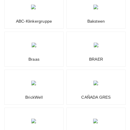
ABC-Klinkergruppe
Baksteen
Braas
BRAER
BrickWell
CAÑADA GRES