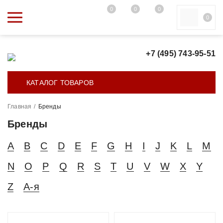
0
0
0
0
+7 (495) 743-95-51
КАТАЛОГ ТОВАРОВ
Главная
/
Бренды
Бренды
A
B
C
D
E
F
G
H
I
J
K
L
M
N
O
P
Q
R
S
T
U
V
W
X
Y
Z
А-я