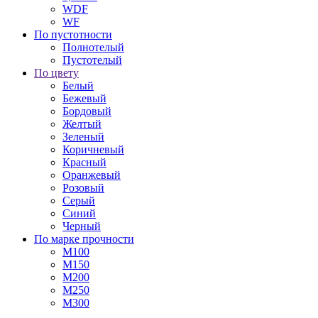
WDF
WF
По пустотности
Полнотелый
Пустотелый
По цвету
Белый
Бежевый
Бордовый
Желтый
Зеленый
Коричневый
Красный
Оранжевый
Розовый
Серый
Синий
Черный
По марке прочности
М100
М150
М200
М250
М300