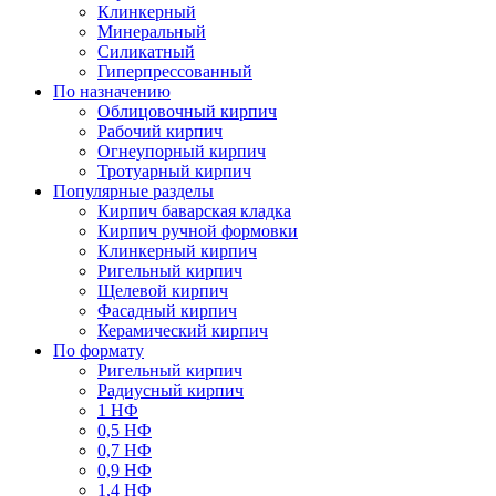
Клинкерный
Минеральный
Силикатный
Гиперпрессованный
По назначению
Облицовочный кирпич
Рабочий кирпич
Огнеупорный кирпич
Тротуарный кирпич
Популярные разделы
Кирпич баварская кладка
Кирпич ручной формовки
Клинкерный кирпич
Ригельный кирпич
Щелевой кирпич
Фасадный кирпич
Керамический кирпич
По формату
Ригельный кирпич
Радиусный кирпич
1 НФ
0,5 НФ
0,7 НФ
0,9 НФ
1,4 НФ