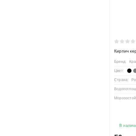
Кирпич ке
Бренд:
Кра
Цвет:
Страна:
Ро
Водопоглощ
Морозостойк
В налич