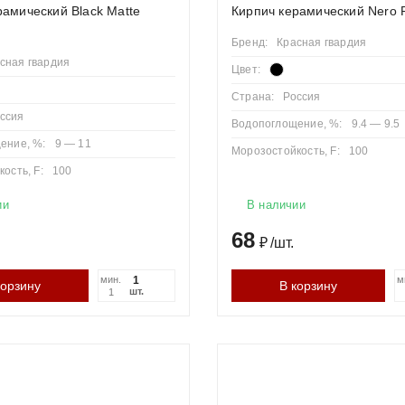
рамический Black Matte
Кирпич керамический Nero 
Бренд:
Красная гвардия
сная гвардия
Цвет:
Страна:
Россия
ссия
Водопоглощение, %:
9.4 — 9.5
ение, %:
9 — 11
Морозостойкость, F:
100
ость, F:
100
ии
В наличии
68
₽
/
шт.
мин.
м
корзину
В корзину
шт.
1