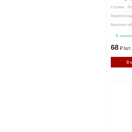
Страна:
Ро
Водопоглощ
Морозостойк
В налич
68
₽
/
шт.
В 