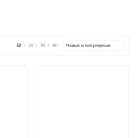
Новые и популярные
12
/
24
/
36
/
48