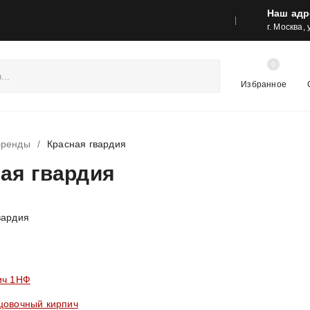
Наш адр
реса шоу-румов и контакты
Акции
г. Москва,
0
Избранное
Бренды
/
Красная гвардия
ая гвардия
ич 1НФ
цовочный кирпич