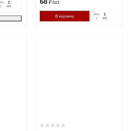
68
₽
/
шт.
ин.
шт.
1
мин.
В корзину
шт.
1