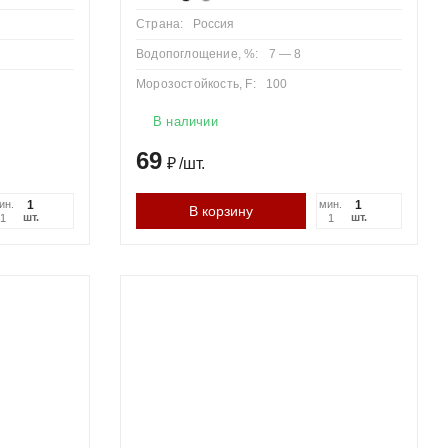
Страна:
Россия
Водопоглощение, %:
7 — 8
Морозостойкость, F:
100
В наличии
69
₽
/
шт.
ин.
мин.
В корзину
шт.
шт.
1
1