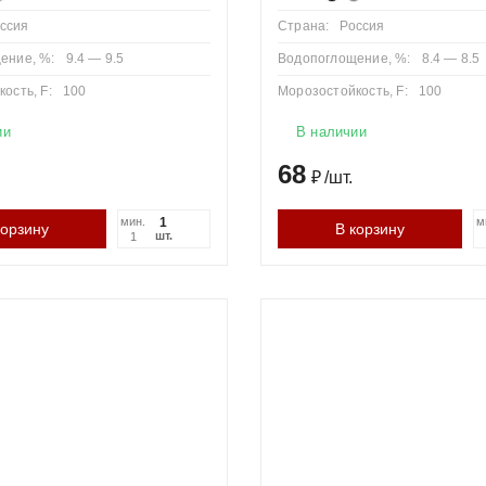
ссия
Страна:
Россия
ение, %:
9.4 — 9.5
Водопоглощение, %:
8.4 — 8.5
ость, F:
100
Морозостойкость, F:
100
ии
В наличии
68
₽
/
шт.
мин.
м
корзину
В корзину
шт.
1