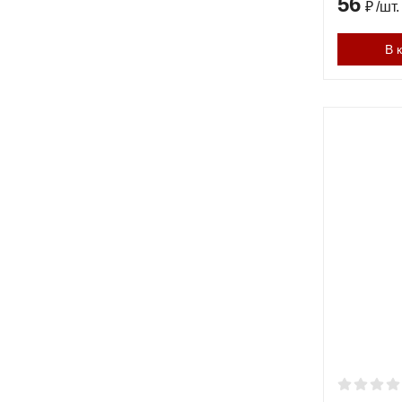
56
₽
/
шт.
В 