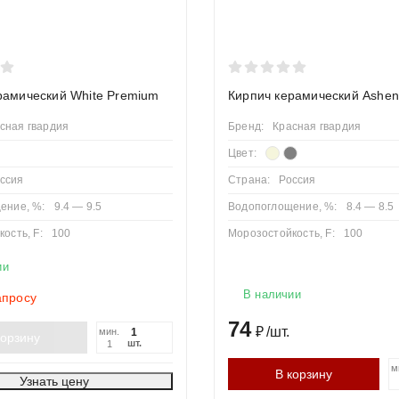
рамический White Premium
Кирпич керамический Ashe
сная гвардия
Бренд:
Красная гвардия
Цвет:
ссия
Страна:
Россия
ение, %:
9.4 — 9.5
Водопоглощение, %:
8.4 — 8.5
ость, F:
100
Морозостойкость, F:
100
ии
В наличии
апросу
74
₽
/
шт.
мин.
корзину
шт.
1
м
В корзину
Узнать цену