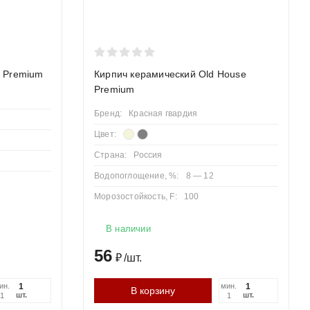
n Premium
Кирпич керамический Old House
Premium
Бренд:
Красная гвардия
Цвет:
Страна:
Россия
Водопоглощение, %:
8 — 12
Морозостойкость, F:
100
В наличии
56
₽
/
шт.
ин.
мин.
В корзину
шт.
шт.
1
1