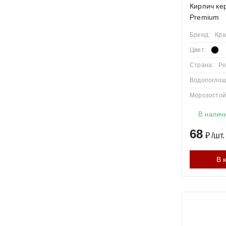
Кирпич ке
Premium
Бренд:
Кра
Цвет:
Страна:
Ро
Водопоглощ
Морозостойк
В налич
68
₽
/
шт.
В 