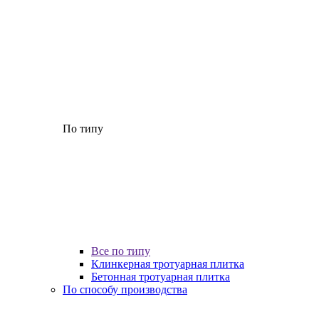
По типу
Все по типу
Клинкерная тротуарная плитка
Бетонная тротуарная плитка
По способу производства