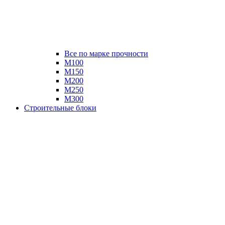
Все по марке прочности
М100
М150
М200
М250
М300
Строительные блоки