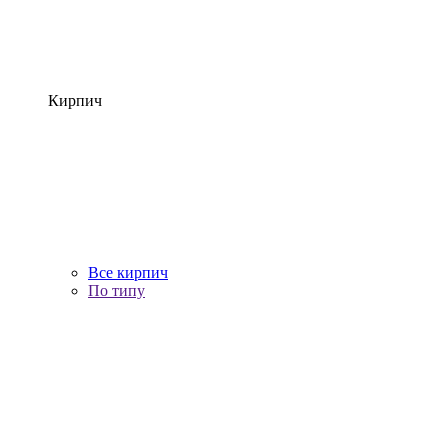
Кирпич
Все кирпич
По типу