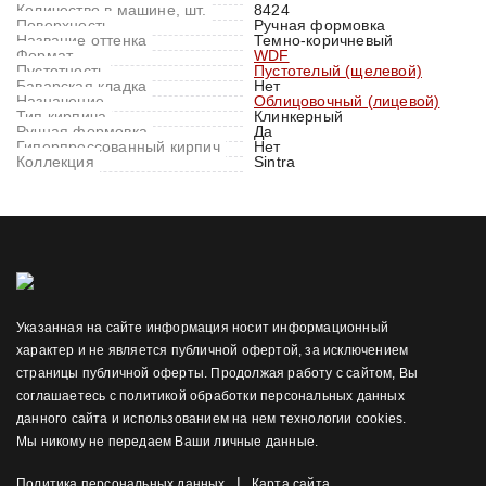
Количество в машине, шт.
8424
Поверхность
Ручная формовка
Название оттенка
Темно-коричневый
Формат
WDF
Пустотность
Пустотелый (щелевой)
Баварская кладка
Нет
Назначение
Облицовочный (лицевой)
Тип кирпича
Клинкерный
Ручная формовка
Да
Гиперпрессованный кирпич
Нет
Коллекция
Sintra
Указанная на сайте информация носит информационный
характер и не является публичной офертой, за исключением
страницы публичной оферты. Продолжая работу с сайтом, Вы
соглашаетесь с политикой обработки персональных данных
данного сайта и использованием на нем технологии cookies.
Мы никому не передаем Ваши личные данные.
|
Политика персональных данных
Карта сайта