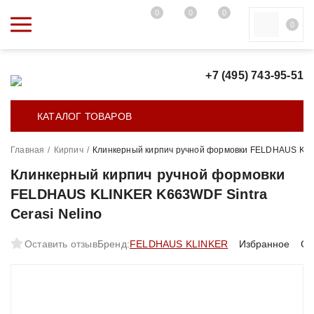
0
0
0
0
+7 (495) 743-95-51
КАТАЛОГ ТОВАРОВ
Главная
/
Кирпич
/
Клинкерный кирпич ручной формовки FELDHAUS KLIN
Клинкерный кирпич ручной формовки
FELDHAUS KLINKER K663WDF Sintra
Cerasi Nelino
Оставить отзыв
Бренд:
FELDHAUS KLINKER
Избранное
Ср