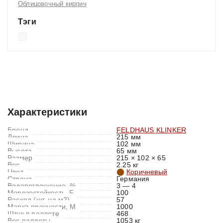
Облицовочный кирпич
Тэги
Характеристики
Отзывы (0)
Характеристики
Бренд
FELDHAUS KLINKER
Длина
215 мм
Ширина
102 мм
Высота
65 мм
Размер
215 × 102 × 65
Вес
2.25 кг
Цвет
Коричневый
Страна
Германия
Водопоглощение, %
3 — 4
Морозостойкость, F
100
Расход (шт. на м2)
57
Марка прочности, M
1000
Штук в паллете
468
Вес паллеты
1053 кг