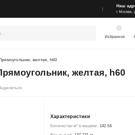
Наш адр
реса шоу-румов и контакты
Акции
г. Москва,
0
Избранное
Прямоугольник, желтая, h60
рямоугольник, желтая, h60
Поделиться
Характеристики
Количество м² в машине:
142.56
Вес кг. в м²:
137.731 кг