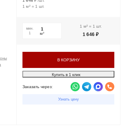
1 646
₽
/
шт.
1
м²
=
1
шт.
1
м²
=
1
шт.
мин.
м²
1
1 646
₽
зоны
В КОРЗИНУ
а
Купить в 1 клик
Заказать через:
Узнать цену