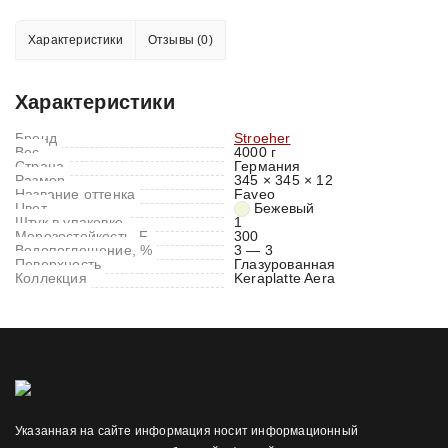
Характеристики
Отзывы (0)
Характеристики
Бренд
Stroeher
Вес
4000 г
Страна
Германия
Размер
345 × 345 × 12
Название оттенка
Faveo
Цвет
Бежевый
Штук в упаковке
1
Морозостойкость, F
300
Водопоглощение, %
3 — 3
Поверхность
Глазурованная
Коллекция
Keraplatte Aera
Указанная на сайте информация носит информационный