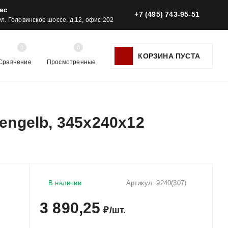
ес
+7 (495) 743-95-51
 ул. Головинское шоссе, д.12, офис 202
0
0
КОРЗИНА ПУСТА
Сравнение
Просмотренные
zengelb, 345x240x12
В наличии
Артикул:
9240(307)
3 890,25
₽
/
шт.