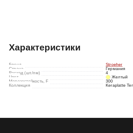
Характеристики
Отзывы (0)
Характеристики
Бренд
Stroeher
Страна
Германия
Расход (шт./пм)
4
Цвет
Желтый
Морозостойкость, F
300
Коллекция
Keraplatte Te