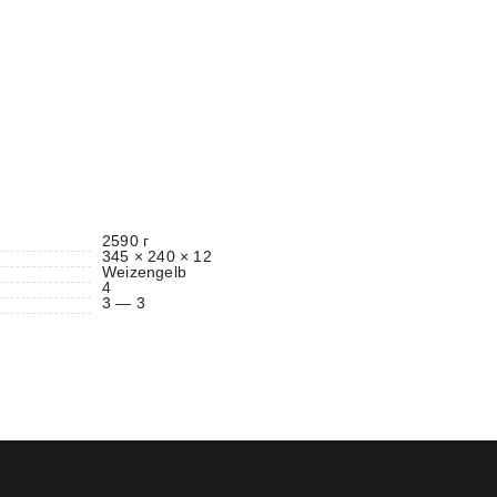
2590 г
345 × 240 × 12
Weizengelb
4
3 — 3