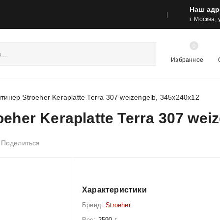
Наш адр
реса шоу-румов и контакты
Акции
г. Москва,
0
Избранное
тинер Stroeher Keraplatte Terra 307 weizengelb, 345x240x12
eher Keraplatte Terra 307 wei
Поделиться
Характеристики
Бренд:
Stroeher
Вес:
2590 г