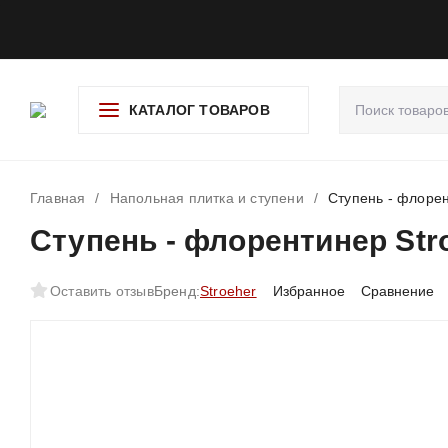
О компании
Доставка и оплата
Гарантия и возврат
Ад
КАТАЛОГ ТОВАРОВ
Главная
/
Напольная плитка и ступени
/
Ступень - флорен
Ступень - флорентинер Stro
Оставить отзыв
Бренд:
Stroeher
Избранное
Сравнение