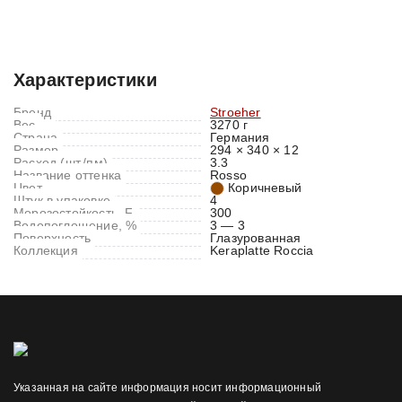
Характеристики
Отзывы (0)
Характеристики
Бренд
Stroeher
Вес
3270 г
Страна
Германия
Размер
294 × 340 × 12
Расход (шт./пм)
3.3
Название оттенка
Rosso
Цвет
Коричневый
Штук в упаковке
4
Морозостойкость, F
300
Водопоглощение, %
3 — 3
Поверхность
Глазурованная
Коллекция
Keraplatte Roccia
Указанная на сайте информация носит информационный