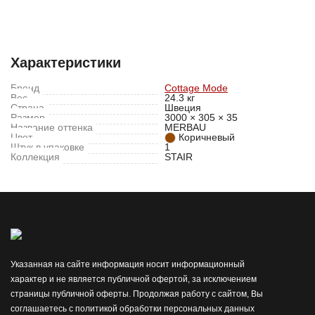
Характеристики
Отзывы (0)
Характеристики
Бренд
Cottage Mode
Вес
24.3 кг
Страна
Швеция
Размер
3000 × 305 × 35
Название оттенка
MERBAU
Цвет
Коричневый
Штук в упаковке
1
Коллекция
STAIR
Указанная на сайте информация носит информационный
характер и не является публичной офертой, за исключением
страницы публичной оферты. Продолжая работу с сайтом, Вы
соглашаетесь с политикой обработки персональных данных