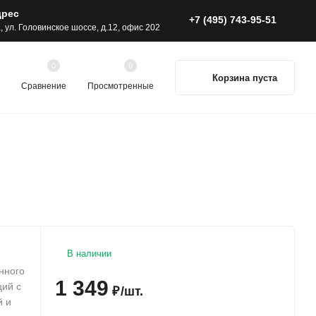
дрес
+7 (495) 743-95-51
а, ул. Головинское шоссе, д.12, офис 202
0
0
Корзина пуста
Сравнение
Просмотренные
В наличии
нного
1 349
ций с
₽
/
шт.
й и