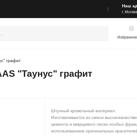
Наш а
са шоу-румов и контакты
Акции
г. Москв
0
Избранное
с" графит
AS "Таунус" графит
Штучный кровельный материал.
Изготавливается из смеси высококачестве
цемента и кварцевого песка особых фрак
использованием оригинальных красителе