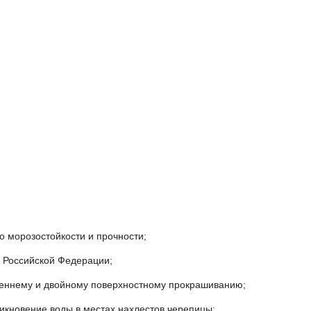
 морозостойкости и прочности;
х Российской Федерации;
реннему и двойному поверхностному прокрашиванию;
никновение воды в местах нахлестов черепицы;