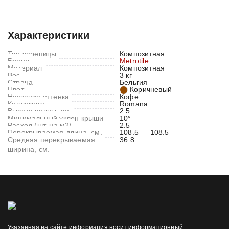
Характеристики
Отзывы (0)
Характеристики
Тип черепицы
Композитная
Бренд
Metrotile
Материал
Композитная
Вес
3 кг
Страна
Бельгия
Цвет
Коричневый
Название оттенка
Кофе
Коллекция
Romana
Высота волны, см.
2.5
Минимальный уклон крыши
10°
Расход (шт. на м2)
2.5
Перекрываемая длина, см.
108.5 — 108.5
Средняя перекрываемая
36.8
ширина, см.
Указанная на сайте информация носит информационный