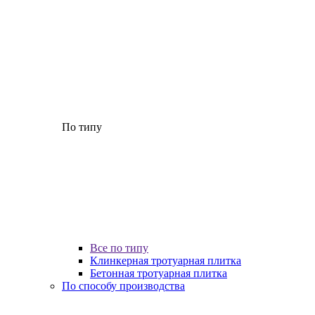
По типу
Все по типу
Клинкерная тротуарная плитка
Бетонная тротуарная плитка
По способу производства