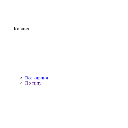
Кирпич
Все кирпич
По типу