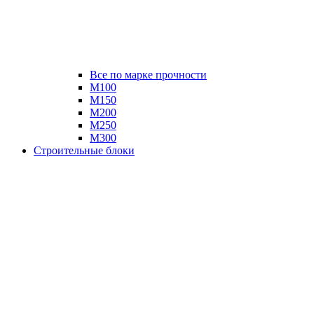
Все по марке прочности
М100
М150
М200
М250
М300
Строительные блоки