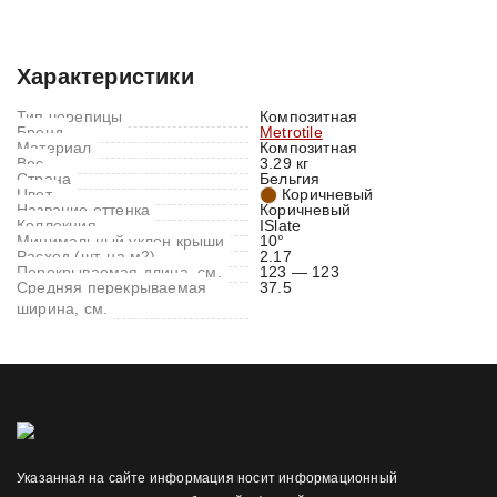
Характеристики
Отзывы (0)
Характеристики
Тип черепицы
Композитная
Бренд
Metrotile
Материал
Композитная
Вес
3.29 кг
Страна
Бельгия
Цвет
Коричневый
Название оттенка
Коричневый
Коллекция
ISlate
Минимальный уклон крыши
10°
Расход (шт. на м2)
2.17
Перекрываемая длина, см.
123 — 123
Средняя перекрываемая
37.5
ширина, см.
Указанная на сайте информация носит информационный