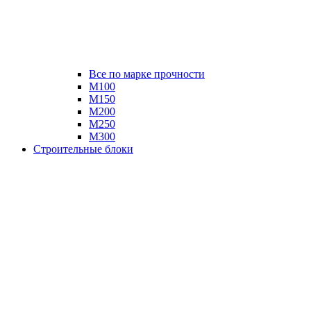
Все по марке прочности
М100
М150
М200
М250
М300
Строительные блоки