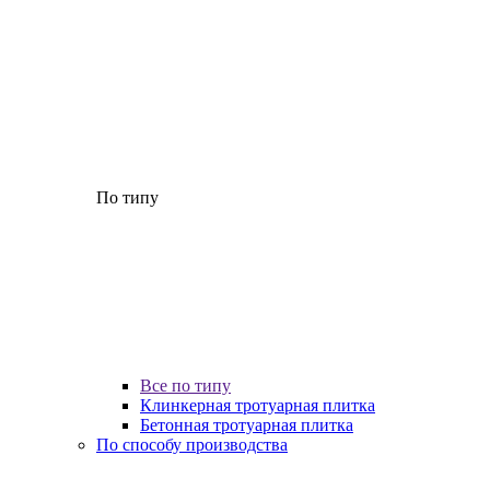
По типу
Все по типу
Клинкерная тротуарная плитка
Бетонная тротуарная плитка
По способу производства