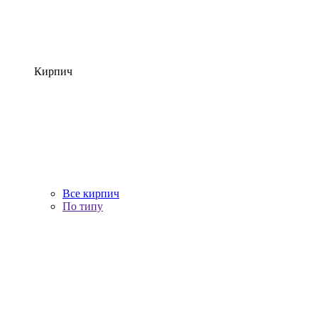
Кирпич
Все кирпич
По типу