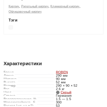
,
,
,
Кирпич
Ригельный кирпич
Клинкерный кирпич
Облицовочный кирпич
Тэги
Характеристики
Отзывы (0)
Характеристики
Бренд
ROBEN
Длина
290 мм
Ширина
90 мм
Высота
52 мм
Размер
290 × 90 × 52
Вес
2.6 кг
Цвет
Серый
Страна
Германия
Водопоглощение, %
1.5 — 1.5
Морозостойкость, F
300
Расход (шт. на м2)
53