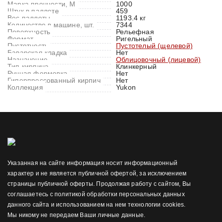
Марка прочности, M
1000
Штук в паллете
459
Вес паллеты
1193.4 кг
Количество в машине, шт.
7344
Поверхность
Рельефная
Формат
Ригельный
Пустотность
Пустотелый (щелевой)
Баварская кладка
Нет
Назначение
Облицовочный (лицевой)
Тип кирпича
Клинкерный
Ручная формовка
Нет
Гиперпрессованный кирпич
Нет
Коллекция
Yukon
Указанная на сайте информация носит информационный
характер и не является публичной офертой, за исключением
страницы публичной оферты. Продолжая работу с сайтом, Вы
соглашаетесь с политикой обработки персональных данных
данного сайта и использованием на нем технологии cookies.
Мы никому не передаем Ваши личные данные.