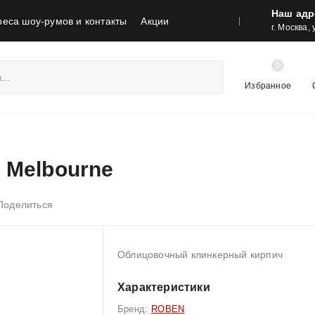
Наш адр
реса шоу-румов и контакты
Акции
г. Москва,
0
Избранное
 Melbourne
Поделиться
Облицовочный клинкерный кирпич
Характеристики
Бренд:
ROBEN