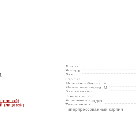
Длина
Высота
1
Вес
Страна
Морозостойкость, F
Марка прочности, M
Вес паллеты
Поверхность
(щелевой)
Баварская кладка
й (лицевой)
Тип кирпича
Гиперпрессованный кирпич