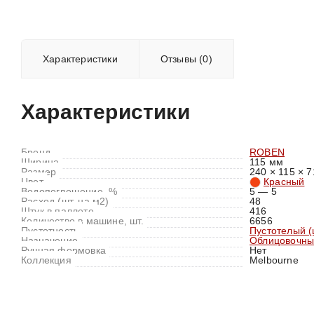
Характеристики
Отзывы (0)
Характеристики
Бренд
ROBEN
Ширина
115 мм
Размер
240 × 115 × 7
Цвет
Красный
Водопоглощение, %
5 — 5
Расход (шт. на м2)
48
Штук в паллете
416
Количество в машине, шт.
6656
Пустотность
Пустотелый 
Назначение
Облицовочны
Ручная формовка
Нет
Коллекция
Melbourne