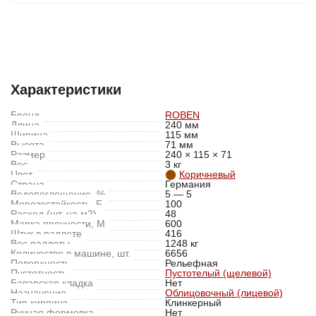
Характеристики
Отзывы (0)
Характеристики
Бренд
ROBEN
Длина
240 мм
Ширина
115 мм
Высота
71 мм
Размер
240 × 115 × 71
Вес
3 кг
Цвет
Коричневый
Страна
Германия
Водопоглощение, %
5 — 5
Морозостойкость, F
100
Расход (шт. на м2)
48
Марка прочности, M
600
Штук в паллете
416
Вес паллеты
1248 кг
Количество в машине, шт.
6656
Поверхность
Рельефная
Пустотность
Пустотелый (щелевой)
Баварская кладка
Нет
Назначение
Облицовочный (лицевой)
Тип кирпича
Клинкерный
Ручная формовка
Нет