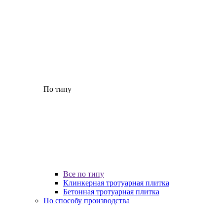
По типу
Все по типу
Клинкерная тротуарная плитка
Бетонная тротуарная плитка
По способу производства