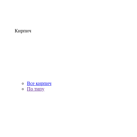
Кирпич
Все кирпич
По типу