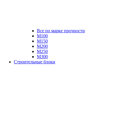
Все по марке прочности
М100
М150
М200
М250
М300
Строительные блоки