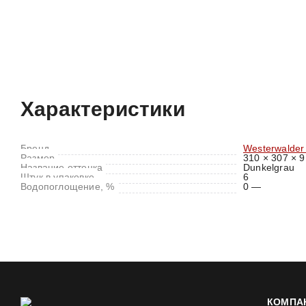
Характеристики
Отзывы (0)
Характеристики
Бренд
Westerwalder 
Размер
310 × 307 × 9
Название оттенка
Dunkelgrau
Штук в упаковке
6
Водопоглощение, %
0 —
КОМПА