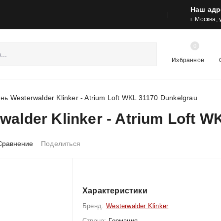
Наш адр
реса шоу-румов и контакты
Акции
г. Москва,
0
Избранное
ь Westerwalder Klinker - Atrium Loft WKL 31170 Dunkelgrau
alder Klinker - Atrium Loft W
Сравнение
Поделиться
Характеристики
Бренд:
Westerwalder Klinker
Страна:
Германия