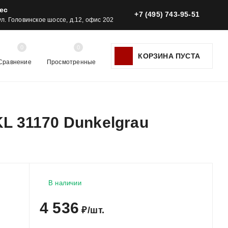
ес
+7 (495) 743-95-51
 ул. Головинское шоссе, д.12, офис 202
0
0
КОРЗИНА ПУСТА
Сравнение
Просмотренные
KL 31170 Dunkelgrau
В наличии
4 536
₽
/
шт.