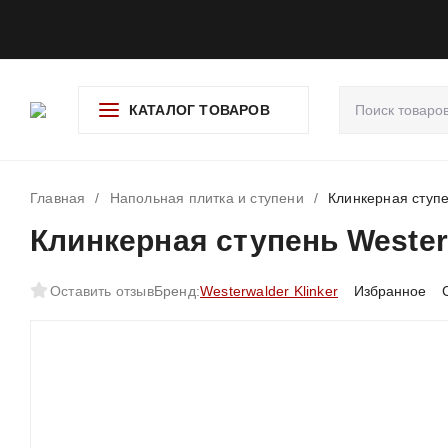
О компании
Доставка и оплата
Гарантия и возврат
Ад
КАТАЛОГ ТОВАРОВ
Главная
/
Напольная плитка и ступени
/
Клинкерная ступен
Клинкерная ступень Westerw
Оставить отзыв
Бренд:
Westerwalder Klinker
Избранное