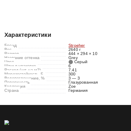
Характеристики
Отзывы (0)
Характеристики
Бренд
Stroeher
Вес
2640 г
Размер
444 × 294 × 10
Название оттенка
Grey
Цвет
Серый
Штук в упаковке
6
Расход (шт. на м2)
7.41
Морозостойкость, F
300
Водопоглощение, %
3 — 3
Поверхность
Глазурованная
Коллекция
Zoe
Страна
Германия