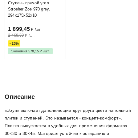
Ступень прямой угол
Stroeher Zoe 970 grey,
294x175x52х10
1 899,45
₽
/
шт.
2 469,60
₽
/
шт.
- 23%
Экономия
570,15
₽
/
шт.
Описание
Характеристики
Отзывы (0)
Описание
«Зоуи» включает дополняющие друг друга цвета напольной
плитки и ступеней. Это называется «концепт-комфорт».
Плитка выпускается в удобных для применения форматах
30×30 и 30×45. Материал устойчив к истиранию и