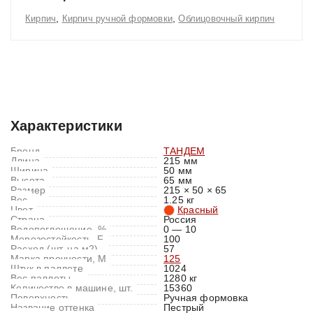
,
,
Кирпич
Кирпич ручной формовки
Облицовочный кирпич
Характеристики
Отзывы (0)
Характеристики
Бренд
ТАНДЕМ
Длина
215 мм
Ширина
50 мм
Высота
65 мм
Размер
215 × 50 × 65
Вес
1.25 кг
Цвет
Красный
Страна
Россия
Водопоглощение, %
0 — 10
Морозостойкость, F
100
Расход (шт. на м2)
57
Марка прочности, M
125
Штук в паллете
1024
Вес паллеты
1280 кг
Количество в машине, шт.
15360
Поверхность
Ручная формовка
Название оттенка
Пестрый