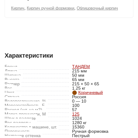
,
,
Кирпич
Кирпич ручной формовки
Облицовочный кирпич
Характеристики
Отзывы (0)
Характеристики
Бренд
ТАНДЕМ
Длина
215 мм
Ширина
50 мм
Высота
65 мм
Размер
215 × 50 × 65
Вес
1.25 кг
Цвет
Коричневый
Страна
Россия
Водопоглощение, %
0 — 10
Морозостойкость, F
100
Расход (шт. на м2)
57
Марка прочности, M
125
Штук в паллете
1024
Вес паллеты
1280 кг
Количество в машине, шт.
15360
Поверхность
Ручная формовка
Название оттенка
Пестрый