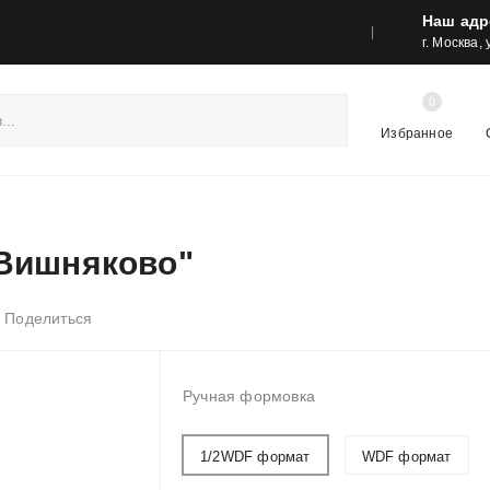
Наш адр
реса шоу-румов и контакты
Акции
г. Москва,
0
Избранное
"Вишняково"
Поделиться
Ручная формовка
1/2WDF формат
WDF формат