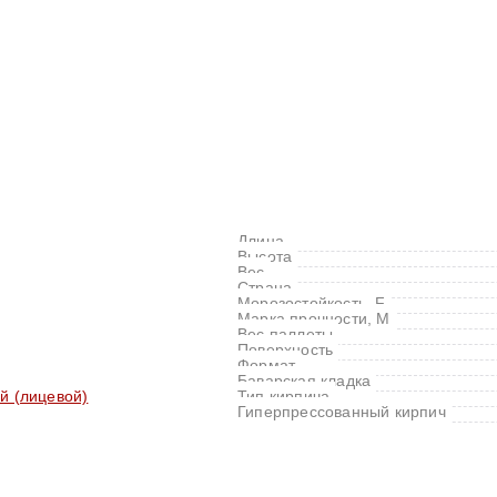
Длина
Высота
Вес
Страна
Морозостойкость, F
Марка прочности, M
Вес паллеты
Поверхность
Формат
Баварская кладка
й (лицевой)
Тип кирпича
Гиперпрессованный кирпич