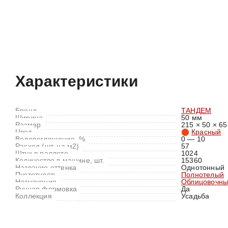
Характеристики
Отзывы (0)
Характеристики
Бренд
ТАНДЕМ
Ширина
50 мм
Размер
215 × 50 × 65
Цвет
Красный
Водопоглощение, %
0 — 10
Расход (шт. на м2)
57
Штук в паллете
1024
Количество в машине, шт.
15360
Название оттенка
Однотонный
Пустотность
Полнотелый
Назначение
Облицовочны
Ручная формовка
Да
Коллекция
Усадьба