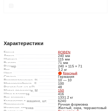
Характеристики
Отзывы (0)
Характеристики
Бренд
ROBEN
Длина
240 мм
Ширина
115 мм
Высота
71 мм
Размер
240 × 115 × 71
Вес
3.2 кг
Цвет
Красный
Страна
Германия
Водопоглощение, %
10 — 10
Морозостойкость, F
100
Расход (шт. на м2)
48
Марка прочности, M
150
Штук в паллете
416
Вес паллеты
1331.2 кг
Количество в машине, шт.
6240
Поверхность
Ручная формовка
Название оттенка
Желтый, охра, терракотовый