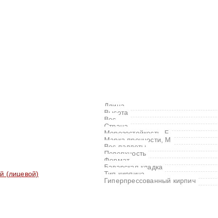
Длина
Высота
Вес
Страна
Морозостойкость, F
Марка прочности, M
Вес паллеты
Поверхность
Формат
Баварская кладка
й (лицевой)
Тип кирпича
Гиперпрессованный кирпич