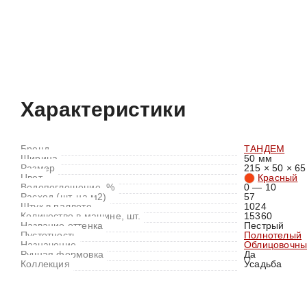
Характеристики
Отзывы (0)
Характеристики
Бренд
ТАНДЕМ
Ширина
50 мм
Размер
215 × 50 × 65
Цвет
Красный
Водопоглощение, %
0 — 10
Расход (шт. на м2)
57
Штук в паллете
1024
Количество в машине, шт.
15360
Название оттенка
Пестрый
Пустотность
Полнотелый
Назначение
Облицовочны
Ручная формовка
Да
Коллекция
Усадьба