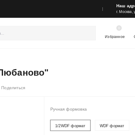
Наш адр
реса шоу-румов и контакты
Акции
г. Москва,
0
Избранное
"Любаново"
Поделиться
Ручная формовка
1/2WDF формат
WDF формат