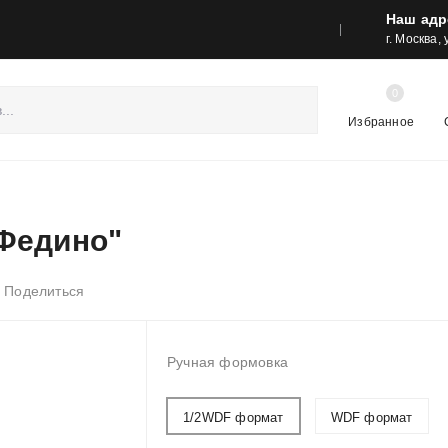
Наш адр
реса шоу-румов и контакты
Акции
г. Москва,
0
Избранное
"Федино"
Поделиться
Ручная формовка
1/2WDF формат
WDF формат