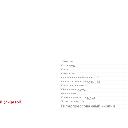
Длина
Высота
Вес
Страна
Морозостойкость, F
Марка прочности, M
Вес паллеты
Поверхность
Формат
Баварская кладка
й (лицевой)
Тип кирпича
Гиперпрессованный кирпич