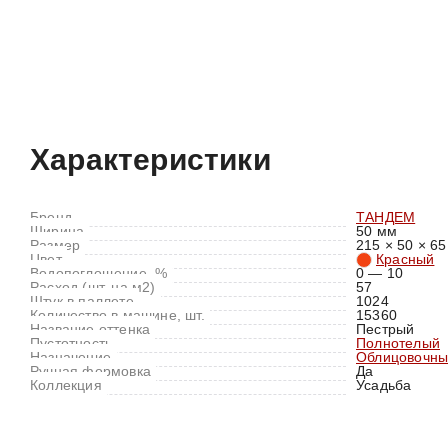
Характеристики
Отзывы (0)
Характеристики
Бренд
ТАНДЕМ
Ширина
50 мм
Размер
215 × 50 × 65
Цвет
Красный
Водопоглощение, %
0 — 10
Расход (шт. на м2)
57
Штук в паллете
1024
Количество в машине, шт.
15360
Название оттенка
Пестрый
Пустотность
Полнотелый
Назначение
Облицовочны
Ручная формовка
Да
Коллекция
Усадьба