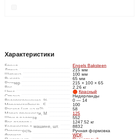
Характеристики
Отзывы (0)
Характеристики
Бренд
Engels Baksteen
Длина
215 мм
Ширина
100 мм
Высота
65 мм
Размер
215 × 100 × 65
Вес
2.26 кг
Цвет
Красный
Страна
Нидерланды
Водопоглощение, %
0 — 14
Морозостойкость, F
100
Расход (шт. на м2)
58
Марка прочности, M
125
Штук в паллете
552
Вес паллеты
1247.52 кг
Количество в машине, шт.
8832
Поверхность
Ручная формовка
Формат
WDF