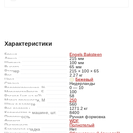
Характеристики
Отзывы (0)
Характеристики
Бренд
Engels Baksteen
Длина
215 мм
Ширина
100 мм
Высота
65 мм
Размер
215 × 100 × 65
Вес
2.27 кг
Цвет
Бежевый
Страна
Нидерланды
Водопоглощение, %
0 — 10
Морозостойкость, F
100
Расход (шт. на м2)
58
Марка прочности, M
250
Штук в паллете
560
Вес паллеты
1271.2 кг
Количество в машине, шт.
8400
Поверхность
Ручная формовка
Формат
WDF
Пустотность
Полнотелый
Баварская кладка
Нет