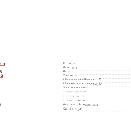
een
Длина
Высота
5
Вес
ый
Страна
Морозостойкость, F
Марка прочности, M
Вес паллеты
Поверхность
Пустотность
Назначение
й
Ручная формовка
Коллекция