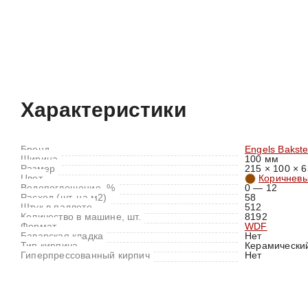
Характеристики
Отзывы (0)
Характеристики
Бренд
Engels Bakst
Ширина
100 мм
Размер
215 × 100 × 6
Цвет
Коричнев
Водопоглощение, %
0 — 12
Расход (шт. на м2)
58
Штук в паллете
512
Количество в машине, шт.
8192
Формат
WDF
Баварская кладка
Нет
Тип кирпича
Керамически
Гиперпрессованный кирпич
Нет