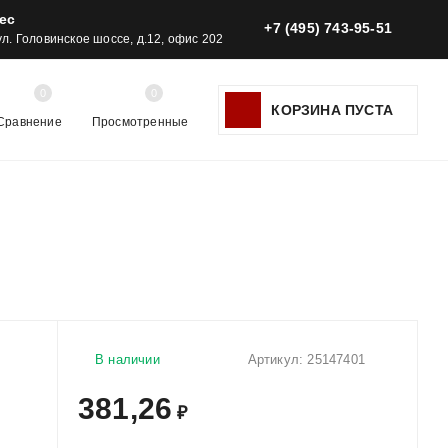
ес
+7 (495) 743-95-51
 ул. Головинское шоссе, д.12, офис 202
0
0
КОРЗИНА ПУСТА
Сравнение
Просмотренные
В наличии
Артикул:
25147401
381,26
₽