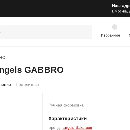
Наш адр
реса шоу-румов и контакты
Акции
г. Москва,
0
Избранное
BRO
Engels GABBRO
нение
Поделиться
Ручная формовка
Характеристики
Бренд:
Engels Baksteen