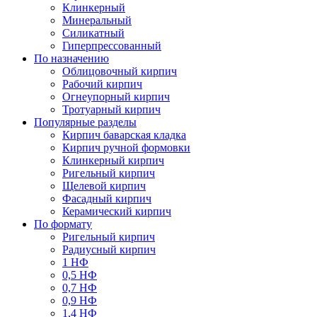
Клинкерный
Минеральный
Силикатный
Гиперпрессованный
По назначению
Облицовочный кирпич
Рабочий кирпич
Огнеупорный кирпич
Тротуарный кирпич
Популярные разделы
Кирпич баварская кладка
Кирпич ручной формовки
Клинкерный кирпич
Ригельный кирпич
Щелевой кирпич
Фасадный кирпич
Керамический кирпич
По формату
Ригельный кирпич
Радиусный кирпич
1 НФ
0,5 НФ
0,7 НФ
0,9 НФ
1,4 НФ