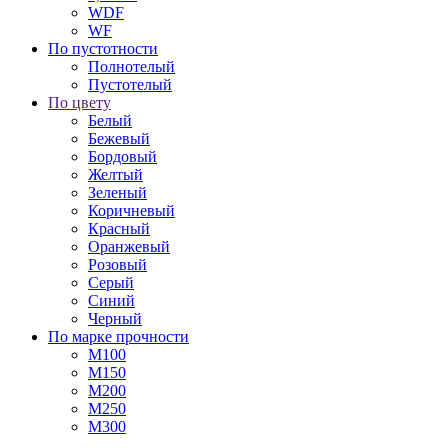
WDF
WF
По пустотности
Полнотелый
Пустотелый
По цвету
Белый
Бежевый
Бордовый
Желтый
Зеленый
Коричневый
Красный
Оранжевый
Розовый
Серый
Синий
Черный
По марке прочности
М100
М150
М200
М250
М300