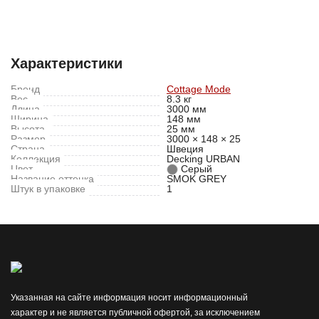
Характеристики
Отзывы (0)
Характеристики
Бренд
Cottage Mode
Вес
8.3 кг
Длина
3000 мм
Ширина
148 мм
Высота
25 мм
Размер
3000 × 148 × 25
Страна
Швеция
Коллекция
Decking URBAN
Цвет
Серый
Название оттенка
SMOK GREY
Штук в упаковке
1
Указанная на сайте информация носит информационный
характер и не является публичной офертой, за исключением