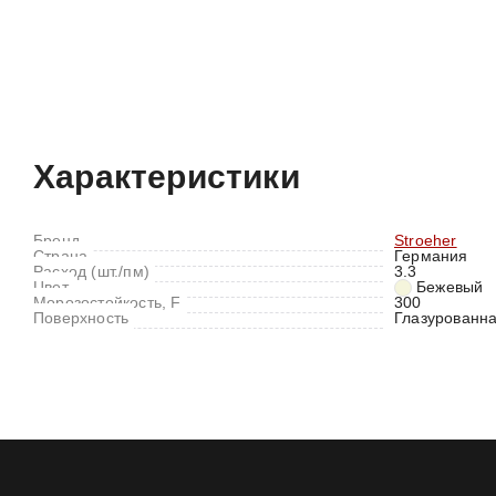
Характеристики
Отзывы (0)
Характеристики
Бренд
Stroeher
Страна
Германия
Расход (шт./пм)
3.3
Цвет
Бежевый
Морозостойкость, F
300
Поверхность
Глазурованн