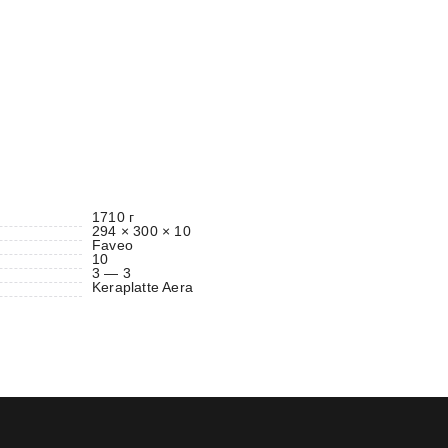
1710 г
294 × 300 × 10
Faveo
10
3 — 3
Keraplatte Aera