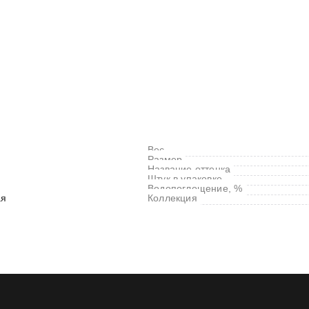
Вес
Размер
Название оттенка
Штук в упаковке
Водопоглощение, %
ая
Коллекция