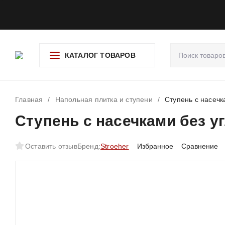
О компании
Доставка и оплата
Гарантия и возврат
Ад
КАТАЛОГ ТОВАРОВ
Главная
/
Напольная плитка и ступени
/
Cтупень с насечка
Cтупень с насечками без угл
Оставить отзыв
Бренд:
Stroeher
Избранное
Сравнение