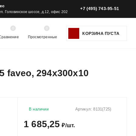
ес
+7 (495) 743-95-51
 ул. Головинское шоссе, д.12, офис 202
0
0
КОРЗИНА ПУСТА
Сравнение
Просмотренные
5 faveo, 294x300x10
В наличии
Артикул:
8131(725)
1 685,25
₽
/
шт.