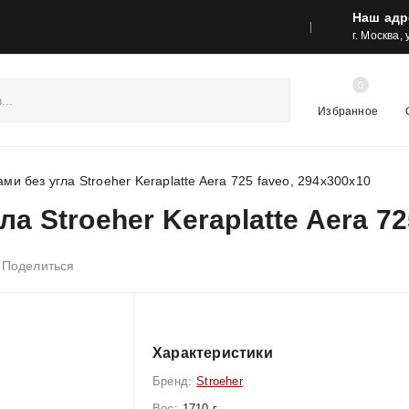
Наш адр
реса шоу-румов и контакты
Акции
г. Москва,
0
Избранное
ми без угла Stroeher Keraplatte Aera 725 faveo, 294x300x10
а Stroeher Keraplatte Aera 72
Поделиться
Характеристики
Бренд:
Stroeher
Вес:
1710 г