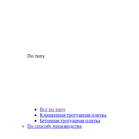
По типу
Все по типу
Клинкерная тротуарная плитка
Бетонная тротуарная плитка
По способу производства