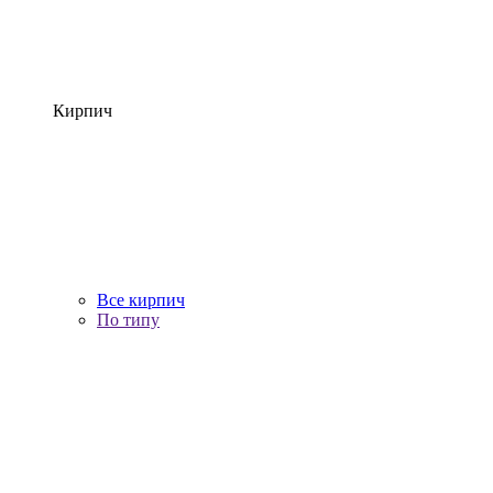
Кирпич
Все кирпич
По типу