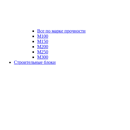
Все по марке прочности
М100
М150
М200
М250
М300
Строительные блоки