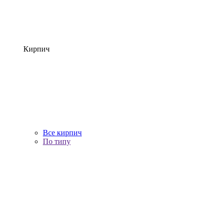
Кирпич
Все кирпич
По типу