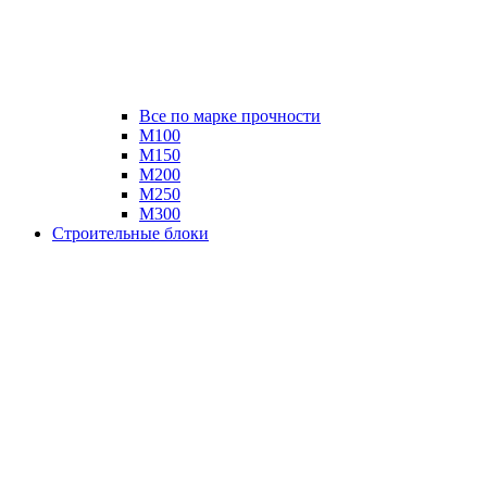
Все по марке прочности
М100
М150
М200
М250
М300
Строительные блоки