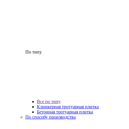
По типу
Все по типу
Клинкерная тротуарная плитка
Бетонная тротуарная плитка
По способу производства