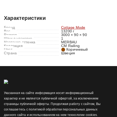
Характеристики
Отзывы (0)
Характеристики
Бренд
Cottage Mode
Вес
13200 г
Размер
3000 × 90 × 90
Штук в упаковке
1
Название оттенка
MERBAU
Коллекция
CM Railing
Цвет
Коричневый
Страна
Швеция
Указанная на сайте информация носит информационный
характер и не является публичной офертой, за исключением
страницы публичной оферты. Продолжая работу с сайтом, Вы
соглашаетесь с политикой обработки персональных данных
данного сайта и использованием на нем технологии cookies.