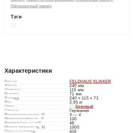
Облицовочный кирпич
Тэги
Характеристики
Отзывы (0)
Характеристики
Бренд
FELDHAUS KLINKER
Длина
240 мм
Ширина
115 мм
Высота
71 мм
Размер
240 × 115 × 71
Вес
2.95 кг
Цвет
Бежевый
Страна
Германия
Водопоглощение, %
3 — 4
Морозостойкость, F
100
Расход (шт. на м2)
48
Марка прочности, M
1000
Штук в паллете
416