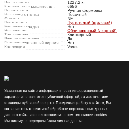
Вес паллеты
1227.2 кг
Количество в машине, шт.
6656
Поверхность
Ручная формовка
Название оттенка
Песочный
Формат
NF
Пустотность
Пустотелый (щелевой)
Баварская кладка
Нет
Назначение
Облицовочный (лицевой)
Тип кирпича
Клинкерный
Ручная формовка
Да
Гиперпрессованный кирпич
Нет
Коллекция
Vascu
Указанная на сайте информация носит информационный
характер и не является публичной офертой, за исключением
страницы публичной оферты. Продолжая работу с сайтом, Вы
соглашаетесь с политикой обработки персональных данных
данного сайта и использованием на нем технологии cookies.
Мы никому не передаем Ваши личные данные.