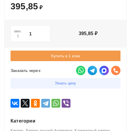
395,85
₽
мин.
395,85
₽
1
Купить в 1 клик
Заказать через:
Узнать цену
Категории
,
,
,
Кирпич
Кирпич ручной формовки
Клинкерный кирпич