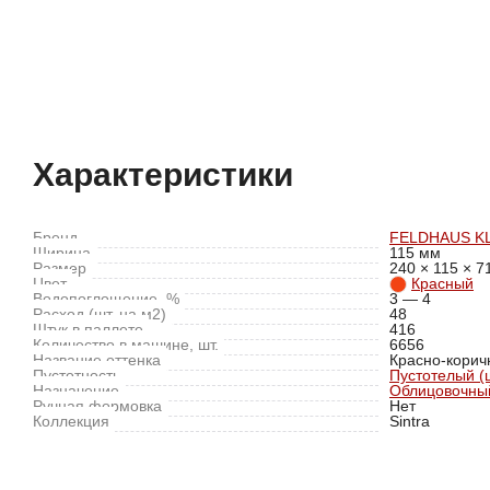
Характеристики
Отзывы (0)
Характеристики
Бренд
FELDHAUS K
Ширина
115 мм
Размер
240 × 115 × 7
Цвет
Красный
Водопоглощение, %
3 — 4
Расход (шт. на м2)
48
Штук в паллете
416
Количество в машине, шт.
6656
Название оттенка
Красно-корич
Пустотность
Пустотелый (
Назначение
Облицовочный
Ручная формовка
Нет
Коллекция
Sintra