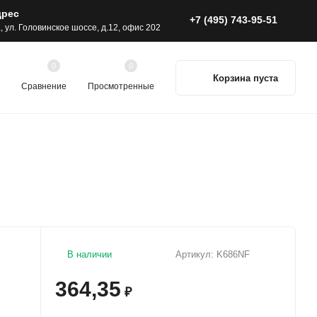
дрес
+7 (495) 743-95-51
а, ул. Головинское шоссе, д.12, офис 202
0
0
Корзина пуста
Сравнение
Просмотренные
В наличии
Артикул:
K686NF
364,35
₽