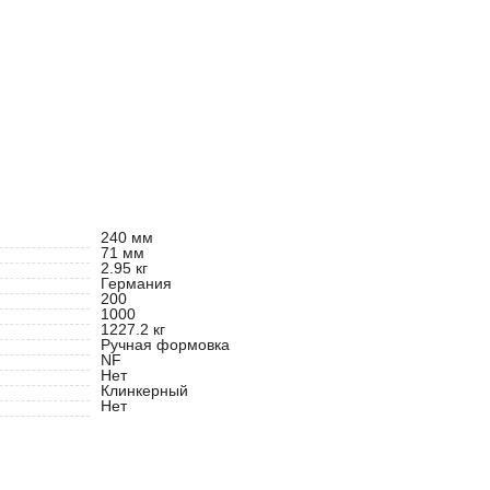
240 мм
71 мм
2.95 кг
Германия
200
1000
1227.2 кг
Ручная формовка
NF
Нет
Клинкерный
Нет