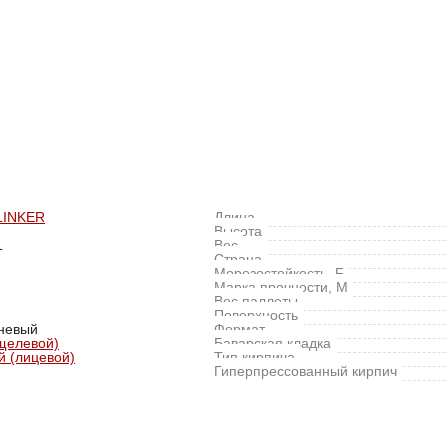
LINKER
Длина
Высота
1
Вес
Страна
Морозостойкость, F
Марка прочности, M
Вес паллеты
Поверхность
невый
Формат
щелевой)
Баварская кладка
 (лицевой)
Тип кирпича
Гиперпрессованный кирпич