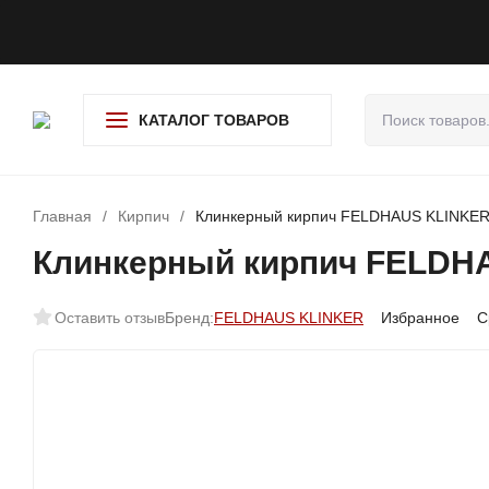
О компании
Доставка и оплата
Гарантия и возврат
Адре
КАТАЛОГ ТОВАРОВ
Главная
/
Кирпич
/
Клинкерный кирпич FELDHAUS KLINKE
Клинкерный кирпич FELDH
Оставить отзыв
Бренд:
FELDHAUS KLINKER
Избранное
С