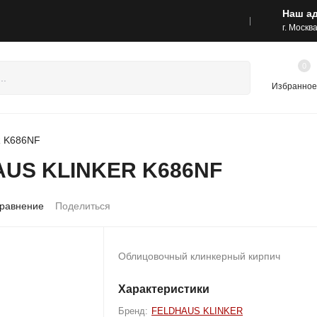
Наш а
са шоу-румов и контакты
Акции
г. Москв
0
Избранное
R K686NF
AUS KLINKER K686NF
равнение
Поделиться
Облицовочный клинкерный кирпич
Характеристики
Бренд:
FELDHAUS KLINKER