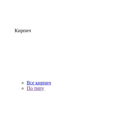
Кирпич
Все кирпич
По типу