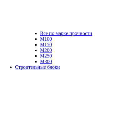
Все по марке прочности
М100
М150
М200
М250
М300
Строительные блоки