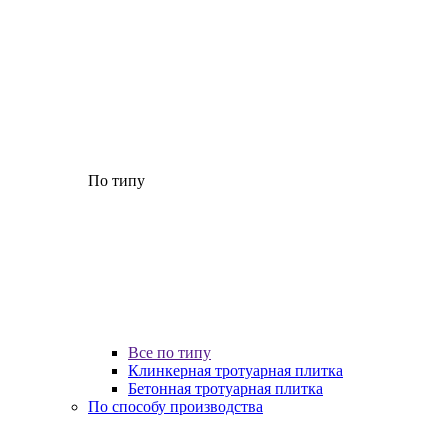
По типу
Все по типу
Клинкерная тротуарная плитка
Бетонная тротуарная плитка
По способу производства