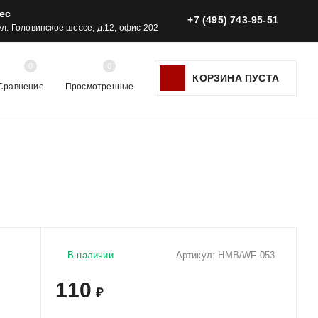
ес
+7 (495) 743-95-51
 ул. Головинское шоссе, д.12, офис 202
0
0
КОРЗИНА ПУСТА
Сравнение
Просмотренные
В наличии
Артикул:
HMB/WF-053
110
₽