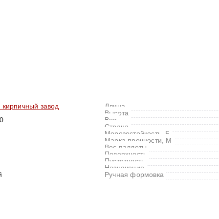
 кирпичный завод
Длина
Высота
0
Вес
Страна
Морозостойкость, F
Марка прочности, M
Вес паллеты
Поверхность
Пустотность
Назначение
й
Ручная формовка