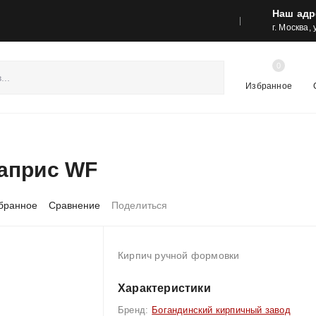
Наш адр
реса шоу-румов и контакты
Акции
г. Москва,
0
Избранное
априс WF
бранное
Сравнение
Поделиться
Кирпич ручной формовки
Характеристики
Бренд:
Богандинский кирпичный завод