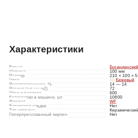
Характеристики
Отзывы (0)
Характеристики
Бренд
Богандинский
Ширина
100 мм
Размер
210 × 100 × 5
Цвет
Бежевый
Водопоглощение, %
14 — 14
Расход (шт. на м2)
72
Штук в паллете
600
Количество в машине, шт.
10800
Формат
WF
Баварская кладка
Нет
Тип кирпича
Керамически
Гиперпрессованный кирпич
Нет