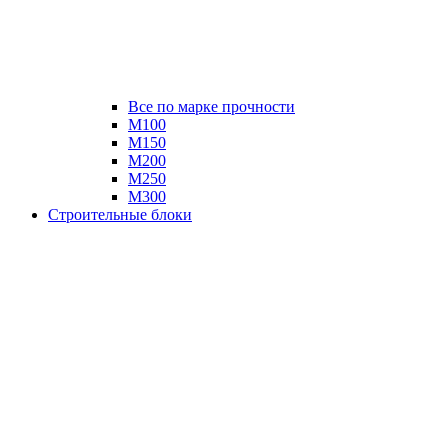
Все по марке прочности
М100
М150
М200
М250
М300
Строительные блоки