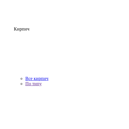
Кирпич
Все кирпич
По типу