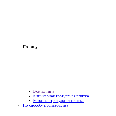
По типу
Все по типу
Клинкерная тротуарная плитка
Бетонная тротуарная плитка
По способу производства