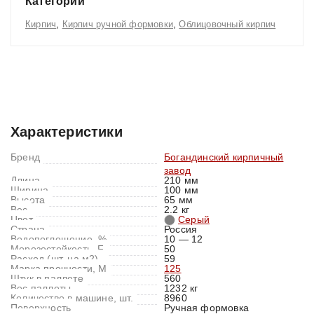
Категории
,
,
Кирпич
Кирпич ручной формовки
Облицовочный кирпич
Характеристики
Отзывы (0)
Характеристики
Бренд
Богандинский кирпичный
завод
Длина
210 мм
Ширина
100 мм
Высота
65 мм
Вес
2.2 кг
Цвет
Серый
Страна
Россия
Водопоглощение, %
10 — 12
Морозостойкость, F
50
Расход (шт. на м2)
59
Марка прочности, M
125
Штук в паллете
560
Вес паллеты
1232 кг
Количество в машине, шт.
8960
Поверхность
Ручная формовка